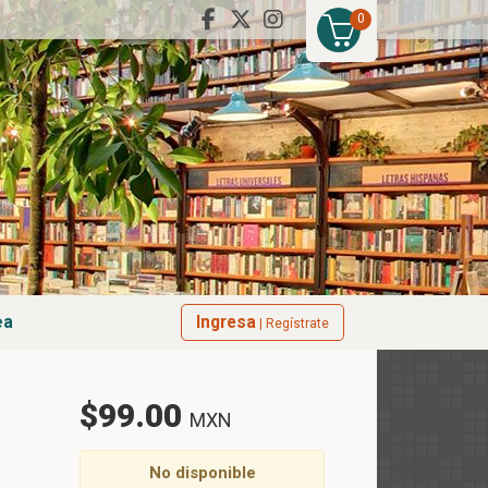
0
ea
Ingresa
| Regístrate
$99.00
MXN
No disponible