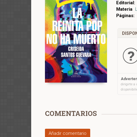
Editorial:
Materia
Páginas:
DISPON
Adverten
dirigirte 
disponibil
COMENTARIOS
Añadir comentario