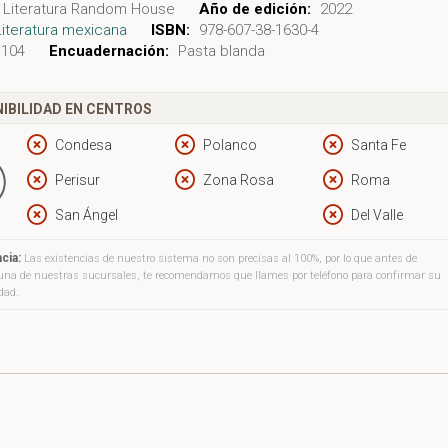
Literatura Random House
Año de edición:
2022
Literatura mexicana
ISBN:
978-607-38-1630-4
104
Encuadernación:
Pasta blanda
IBILIDAD EN CENTROS
Condesa
Polanco
Santa Fe
Perisur
Zona Rosa
Roma
San Ángel
Del Valle
cia:
Las existencias de nuestro sistema no son precisas al 100%, por lo que antes de
a una de nuestras sucursales, te recomendamos que llames por teléfono para confirmar su
idad.