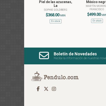
Piel de las azucenas,
México negr
La
MARTÍN MOREN
FRANCISCO
SOPHIE GOLDBERG
$499.00
$368.00
MX
MXN
En stock
En stock
Boletín de Novedades
Recibe la información de nuestras nov