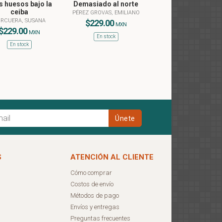
s huesos bajo la
Demasiado al norte
ceiba
PÉREZ GROVAS, EMILIANO
RCUERA, SUSANA
$229.00
MXN
$229.00
MXN
En stock
En stock
S
ATENCIÓN AL CLIENTE
Cómo comprar
Costos de envío
Métodos de pago
Envíos y entregas
Preguntas frecuentes