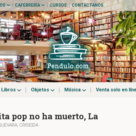
TOS
CAFEBRERÍA
CURSOS
CONTÁCTANOS
Libros
Objetos
Música
Venta solo en lín
ita pop no ha muerto, La
UEVARA, CRISEIDA