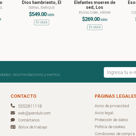
o
Dios hambriento, El
Elefantes mueren de
Eso
sed, Los
O,
SERNA, ENRIQUE
RUVALCABA, HIRAM
CO
$549.00
MXN
$269.00
N
MXN
En stock
En stock
edades, recomendaciones y eventos.
CONTACTO
PÁGINAS LEGALE
Aviso de privacidad
Aviso legal.
web@pendulo.com
Protección de datos.
Contáctanos
Política de cookies
Bolsa de trabajo
Condiciones de compra