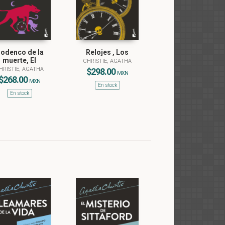
odenco de la
Relojes , Los
muerte, El
CHRISTIE, AGATHA
HRISTIE, AGATHA
$298.00
MXN
$268.00
MXN
En stock
En stock