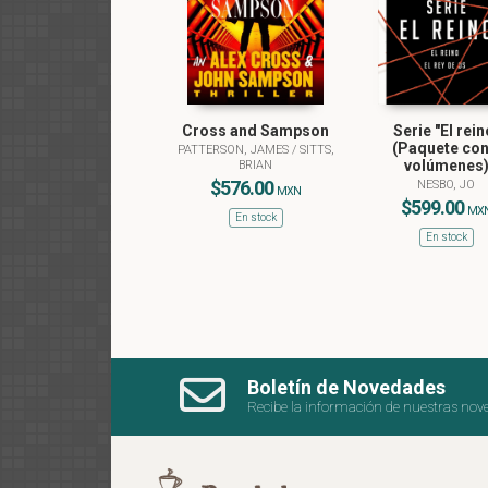
Cross and Sampson
Serie "El rein
(Paquete con
PATTERSON, JAMES
/
SITTS,
volúmenes
BRIAN
$576.00
NESBO, JO
MXN
$599.00
MX
En stock
En stock
Boletín de Novedades
Recibe la información de nuestras nov