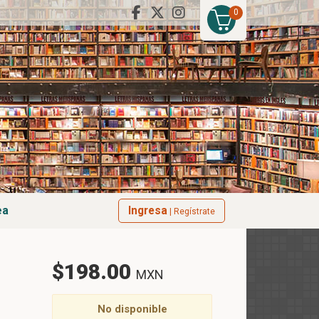
0
ea
Ingresa
| Regístrate
$198.00
MXN
No disponible