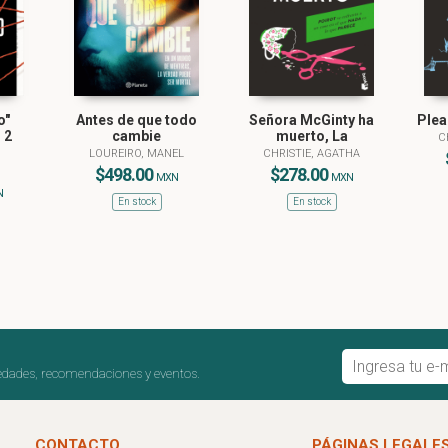
o"
Antes de que todo
Señora McGinty ha
Plea
 2
cambie
muerto, La
C
)
LOUREIRO, MANEL
CHRISTIE, AGATHA
$498.00
$278.00
MXN
MXN
N
En stock
En stock
edades, recomendaciones y eventos.
CONTACTO
PÁGINAS LEGALE