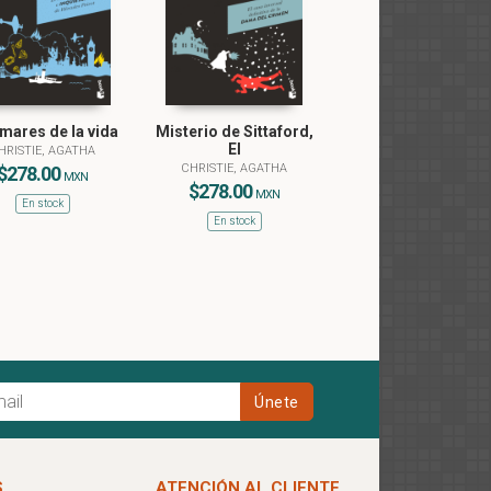
mares de la vida
Misterio de Sittaford,
El
HRISTIE, AGATHA
CHRISTIE, AGATHA
$278.00
MXN
$278.00
MXN
En stock
En stock
S
ATENCIÓN AL CLIENTE