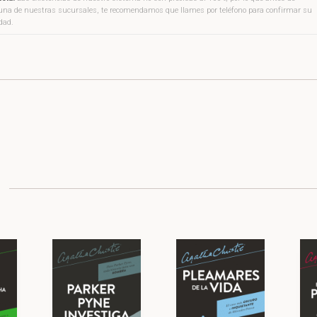
a una de nuestras sucursales, te recomendamos que llames por teléfono para confirmar su
idad.