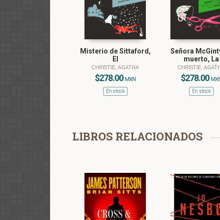
Misterio de Sittaford,
Señora McGint
El
muerto, La
CHRISTIE, AGATHA
CHRISTIE, AGAT
$278.00
$278.00
MXN
MX
En stock
En stock
LIBROS RELACIONADOS