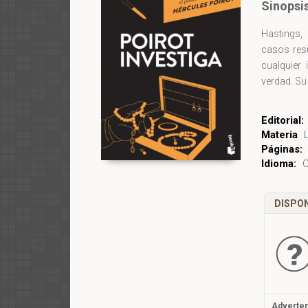
Sinopsi
Hastings, 
casos resu
cualquier 
verdad. Su 
Editorial:
Materia
Páginas:
Idioma:
C
DISPON
Adverten