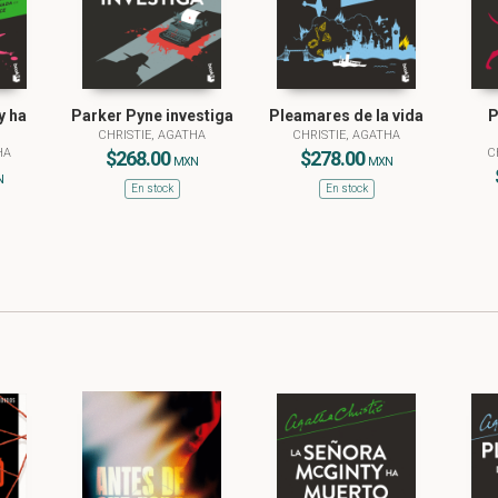
y ha
Parker Pyne investiga
Pleamares de la vida
P
CHRISTIE, AGATHA
CHRISTIE, AGATHA
HA
C
$268.00
$278.00
MXN
MXN
N
En stock
En stock