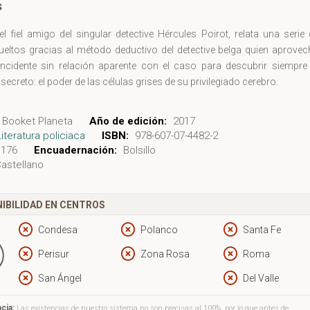
s
el fiel amigo del singular detective Hércules Poirot, relata una serie
eltos gracias al método deductivo del detective belga quien aprovec
incidente sin relación aparente con el caso para descubrir siempre 
secreto: el poder de las células grises de su privilegiado cerebro.
Booket Planeta
Año de edición:
2017
Literatura policiaca
ISBN:
978-607-07-4482-2
176
Encuadernación:
Bolsillo
astellano
IBILIDAD EN CENTROS
Condesa
Polanco
Santa Fe
Perisur
Zona Rosa
Roma
San Ángel
Del Valle
cia:
Las existencias de nuestro sistema no son precisas al 100%, por lo que antes de