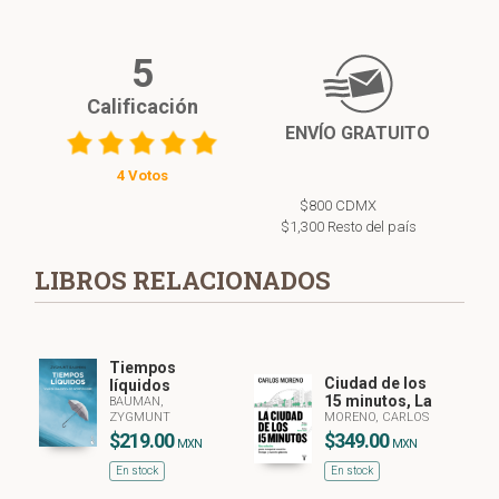
5
Calificación
ENVÍO GRATUITO
4 Votos
$800 CDMX
$1,300 Resto del país
LIBROS RELACIONADOS
Tiempos
Ciudad de los
líquidos
15 minutos, La
BAUMAN,
ZYGMUNT
MORENO, CARLOS
$219.00
$349.00
MXN
MXN
En stock
En stock