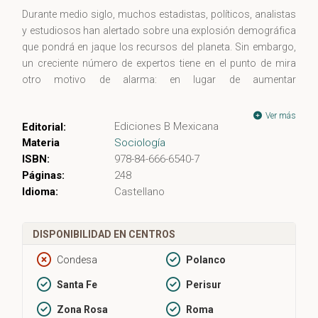
Durante medio siglo, muchos estadistas, políticos, analistas
y estudiosos han alertado sobre una explosión demográfica
que pondrá en jaque los recursos del planeta. Sin embargo,
un creciente número de expertos tiene en el punto de mira
otro motivo de alarma: en lugar de aumentar
exponencialmente, la población mundial se encamina hacia
un fuerte descenso que ya es evidente en muchos lugares.
Ver más
Ediciones B Mexicana
Editorial:
Materia
Sociología
En El planeta vacío, los autores revelan cómo esta caída de la
ISBN:
978-84-666-6540-7
población traerá consigo distintos beneficios: el riesgo de
Páginas:
248
hambrunas disminuirá, la situación medioambiental
Idioma:
Castellano
mejorará, menos trabajadores exigirán mejores salarios y
unas tasas de natalidad más bajas representarán mayores
ingresos y autonomía para las mujeres.
DISPONIBILIDAD EN CENTROS
Pero no todo son buenas noticias. Ya podemos ver los
Condesa
Polanco
efectos del envejecimiento de la población en Europa y
Santa Fe
Perisur
algunos puntos de Asia, y cómo la escasez de trabajadores
debilita la economía e impone unas exigencias
Zona Rosa
Roma