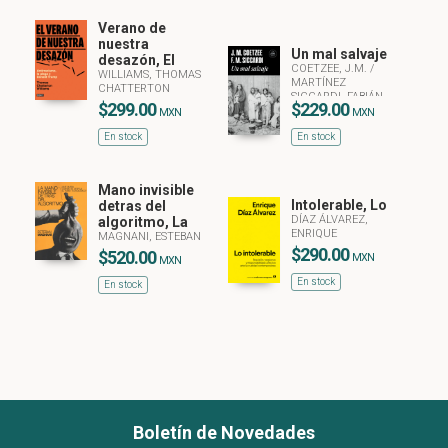
Verano de
nuestra
Un mal salvaje
desazón, El
COETZEE, J.M.
/
WILLIAMS, THOMAS
MARTÍNEZ
CHATTERTON
SICCARDI, FABIÁN
$299.00
$229.00
MXN
MXN
En stock
En stock
Mano invisible
Intolerable, Lo
detras del
DÍAZ ÁLVAREZ,
algoritmo, La
ENRIQUE
MAGNANI, ESTEBAN
$290.00
$520.00
MXN
MXN
En stock
En stock
Boletín de Novedades