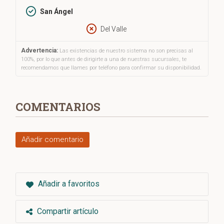
desmesuradas en el campo de la salud pública.
San Ángel
Del Valle
Advertencia:
Las existencias de nuestro sistema no son precisas al
100%, por lo que antes de dirigirte a una de nuestras sucursales, te
recomendamos que llames por teléfono para confirmar su disponibilidad.
COMENTARIOS
Añadir comentario
Añadir a favoritos
Compartir artículo