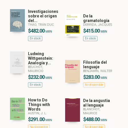
Investigaciones
sobre el origen
De la
del...
gramatología
THAO, TRÁN DUC
DERRIDA, JACQUES
$482.00
$415.00
MXN
MXN
En stock
En stock
Ludwing
Wittgenstein:
Filosofía del
Analogía y...
lenguaje
BEUCHOT,
MAURICIO
BENJAMIN, WALTER
$232.00
$283.00
MXN
MXN
En stock
No disponible
How to Do
De la angustia
Things with
al lenguaje
Words
BLANCHOT,
AUSTIN, J. L.
MAURICE
$291.00
$488.00
MXN
MXN
No disponible
No disponible