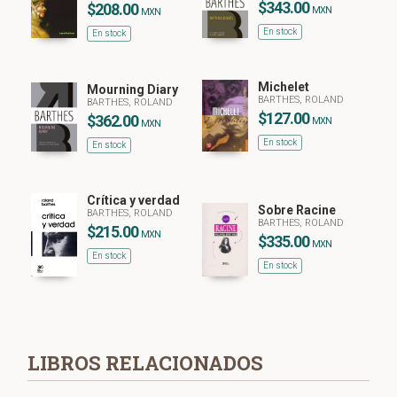
$343.00
$208.00
MXN
MXN
En stock
En stock
Michelet
Mourning Diary
BARTHES, ROLAND
BARTHES, ROLAND
$127.00
$362.00
MXN
MXN
En stock
En stock
Crítica y verdad
Sobre Racine
BARTHES, ROLAND
BARTHES, ROLAND
$215.00
MXN
$335.00
MXN
En stock
En stock
LIBROS RELACIONADOS