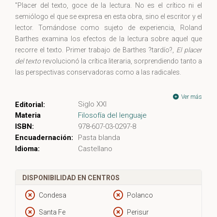
"Placer del texto, goce de la lectura. No es el crítico ni el
semiólogo el que se expresa en esta obra, sino el escritor y el
lector. Tomándose como sujeto de experiencia, Roland
Barthes examina los efectos de la lectura sobre aquel que
recorre el texto. Primer trabajo de Barthes ?tardío?,
El placer
del texto
revolucionó la crítica literaria, sorprendiendo tanto a
las perspectivas conservadoras como a las radicales.
Por propuesta de Michel Foucault, Roland Barthes es
Ver más
Siglo XXI
Editorial:
nombrado profesor en el Collage de France, donde en enero
Materia
Filosofía del lenguaje
de 1977 pronuncia su lección inaugural. El texto y el poder
ISBN:
978-607-03-0297-8
son, también ahí, el centro de reflexión. Si el poder está
Encuadernación:
Pasta blanda
siempre agazapado en el discurso, ¿en qué condiciones
Idioma:
Castellano
puede éste desprenderse de todo querer-asir? Si llamamos
libertad al acto de sustraerse al poder pero sobre todo de no
someter a nadie, sólo pude haber libertad fuera del lenguaje. ?
DISPONIBILIDAD EN CENTROS
A nosotros nos resta, pues, hacer trampas con la lengua.? Y
este ardid saludable que permite escuchar la lengua fuera del
Condesa
Polanco
poder, en el ?esplendor de una revolución permanente del
Santa Fe
Perisur
lenguaje?, es lo que Barthes llama literatura.