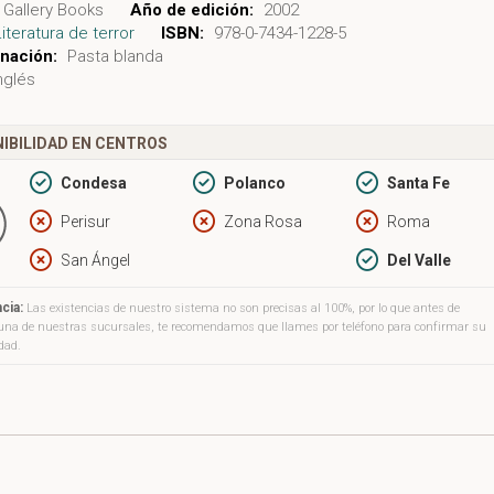
Gallery Books
Año de edición:
2002
Literatura de terror
ISBN:
978-0-7434-1228-5
nación:
Pasta blanda
nglés
IBILIDAD EN CENTROS
Condesa
Polanco
Santa Fe
Perisur
Zona Rosa
Roma
San Ángel
Del Valle
cia:
Las existencias de nuestro sistema no son precisas al 100%, por lo que antes de
a una de nuestras sucursales, te recomendamos que llames por teléfono para confirmar su
idad.