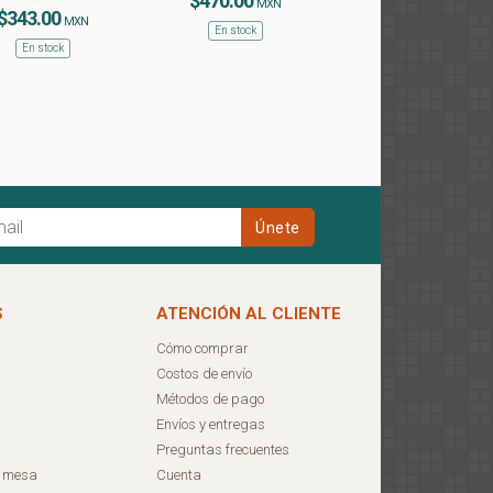
$470.00
MXN
$343.00
MXN
En stock
En stock
S
ATENCIÓN AL CLIENTE
Cómo comprar
Costos de envío
Métodos de pago
Envíos y entregas
Preguntas frecuentes
e mesa
Cuenta