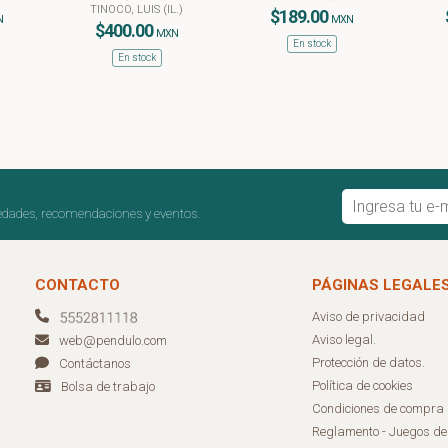
TINOCO, LUIS (IL.)
$189.00
N
MXN
$400.00
MXN
En stock
En stock
edades, recomendaciones y eventos.
CONTACTO
PÁGINAS LEGALE
Aviso de privacidad
Aviso legal.
web@pendulo.com
Protección de datos.
Contáctanos
Política de cookies
Bolsa de trabajo
Condiciones de compra
Reglamento - Juegos d