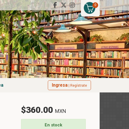
0
ea
Ingresa
| Regístrate
$360.00
MXN
En stock