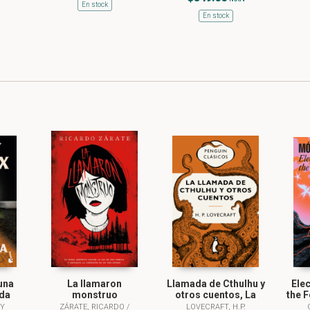
En stock
En stock
una
La llamaron
Llamada de Cthulhu y
Ele
da
monstruo
otros cuentos, La
the F
DY
ZÁRATE, RICARDO
/
LOVECRAFT, H.P.