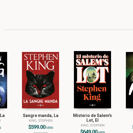
 La
Sangre manda, La
Misterio de Salem's
Lot, El
N
KING, STEPHEN
KING, STEPHEN
$599.00
N
MXN
$649.00
MXN