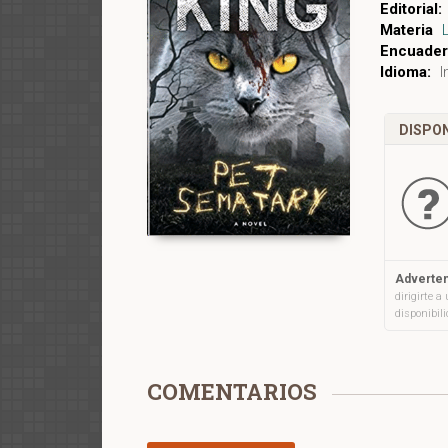
Editorial:
Materia
Encuader
Idioma:
I
DISPON
Adverten
dirigirte 
disponibil
COMENTARIOS