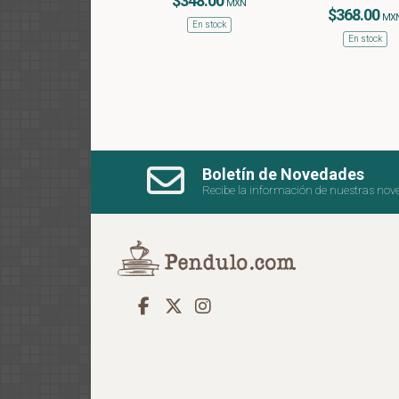
$348.00
MXN
$368.00
MX
En stock
En stock
Boletín de Novedades
Recibe la información de nuestras nov