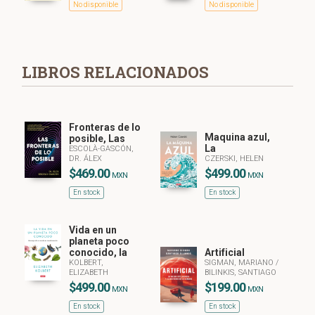
No disponible
No disponible
LIBROS RELACIONADOS
Fronteras de lo
Maquina azul,
posible, Las
La
ESCOLÀ-GASCÓN,
DR. ÁLEX
CZERSKI, HELEN
$469.00
$499.00
MXN
MXN
En stock
En stock
Vida en un
planeta poco
conocido, la
Artificial
KOLBERT,
SIGMAN, MARIANO
/
ELIZABETH
BILINKIS, SANTIAGO
$499.00
$199.00
MXN
MXN
En stock
En stock