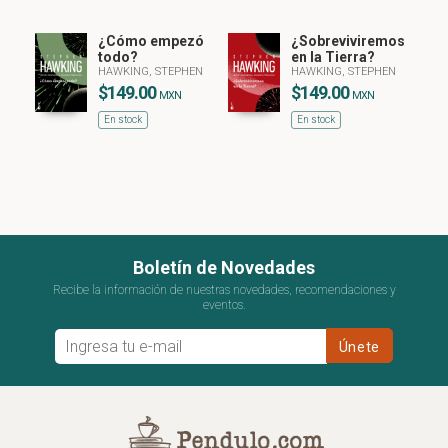
¿Cómo empezó
¿Sobreviviremos
todo?
en la Tierra?
HAWKING, STEPHEN
HAWKING, STEPHEN
$149.00
$149.00
MXN
MXN
En stock
En stock
Boletín de Novedades
Recibe la información de nuestras novedades, recomendaciones y
eventos.