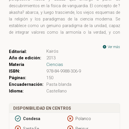
descubrimientos en la física de vanguardia. El concepto de ?
akasha? abarca, y luego trasciende, los viejos esquemas de
la religión y los paradigmas de la ciencia moderna. Se
establece como un genuino paradigma de la unidad, capaz
de integrar valores como la armonía o la verdad, y con
profundas implicaciones para la sostenibilidad.
Ver más
Kairós
Editorial:
Año de edición:
2013
Materia
Ciencias
ISBN:
978-84-9988-306-9
Páginas:
150
Encuadernación:
Pasta blanda
Idioma:
Castellano
DISPONIBILIDAD EN CENTROS
Condesa
Polanco
Santa Fe
Perisur