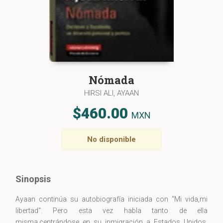
Nómada
HIRSI ALI, AYAAN
$460.00
MXN
No disponible
Sinopsis
Ayaan continúa su autobiografía iniciada con "Mi vida,mi
libertad". Pero esta vez habla tanto de ella
misma,centrándose en su inmigración a Estados Unidos,