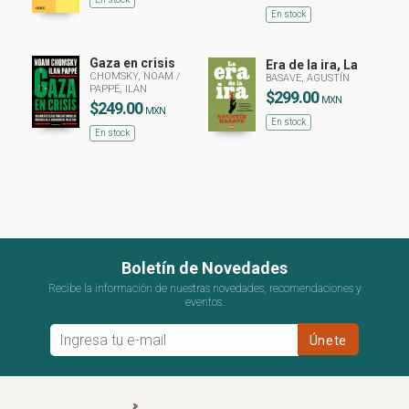
En stock
Gaza en crisis
Era de la ira, La
CHOMSKY, NOAM
/
BASAVE, AGUSTÍN
PAPPÉ, ILAN
$299.00
MXN
$249.00
MXN
En stock
En stock
Boletín de Novedades
Recibe la información de nuestras novedades, recomendaciones y
eventos.