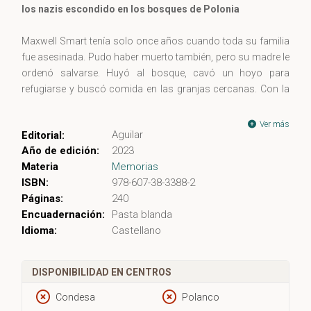
los nazis escondido en los bosques de Polonia
Maxwell Smart tenía solo once años cuando toda su familia
fue asesinada. Pudo haber muerto también, pero su madre le
ordenó salvarse. Huyó al bosque, cavó un hoyo para
refugiarse y buscó comida en las granjas cercanas. Con la
ropa hecha harapos y al borde de la inanición, escapó
repetidamente de la muerte a manos de los nazis. Después de
Ver más
Aguilar
Editorial:
meses en soledad, Maxwell se encontró con otro niño que
Año de edición:
2023
deambulaba por el bosque en busca de comida. Janek, al
Materia
Memorias
igual que Maxwell, era huérfano y los dos se hicieron amigos.
ISBN:
978-607-38-3388-2
Juntos excavaron un refugio en el suelo para sobrevivir al
Páginas:
240
invierno. Un día, después de que ocurriera una masacre en
Encuadernación:
Pasta blanda
las cercanías, los niños descubrieron a una bebé, aún viva,
Idioma:
Castellano
en los brazos de su madre muerta. Maxwell y Janek la
rescataron, pero el costo de hacerlo fue muy grande.
DISPONIBILIDAD EN CENTROS
La épica historia de Maxwell es una prueba irrefutable del
espíritu humano y su capacidad de resistencia. De la
Condesa
Polanco