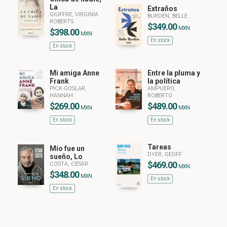
La
Extraños
GIUFFRE, VIRGINIA
BURDEN, BELLE
ROBERTS
$349.00
MXN
$398.00
MXN
En stock
En stock
Mi amiga Anne
Entre la pluma y
Frank
la política
PICK-GOSLAR,
AMPUERO,
HANNAH
ROBERTO
$269.00
$489.00
MXN
MXN
En stock
En stock
Tareas
Mío fue un
DYER, GEOFF
sueño, Lo
$469.00
COSTA, CÉSAR
MXN
$348.00
MXN
En stock
En stock