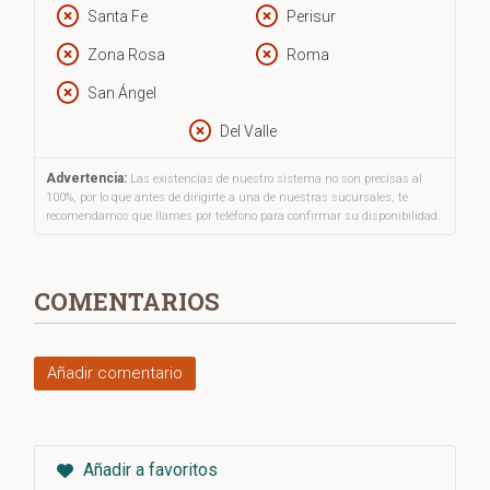
brutalidad de la guerra emergió un hombre que se convirtió
Santa Fe
Perisur
en un célebre pintor que, mediante la alquimia de su arte,
ofreció al mundo, en contraste con los horrores de su
Zona Rosa
Roma
sufrimiento, hermosas obras.
El niño del bosque
es un
San Ángel
documento histórico notable sobre una época atroz que
nunca debe olvidarse.
Del Valle
Advertencia:
Las existencias de nuestro sistema no son precisas al
100%, por lo que antes de dirigirte a una de nuestras sucursales, te
recomendamos que llames por teléfono para confirmar su disponibilidad.
COMENTARIOS
Añadir comentario
Añadir a favoritos