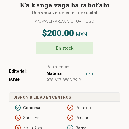
N'a k'anga vaga ha ra b'ot'ahí
Una vaca verde en el mezquital
ANAYA LINARES, VÍCTOR HUGO
$200.00
MXN
En stock
Resistencia
Editorial:
Materia
Infantil
ISBN:
978-607-8583-39-3
DISPONIBILIDAD EN CENTROS
Condesa
Polanco
Santa Fe
Perisur
Zona Rosa
Roma