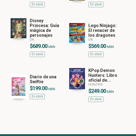
En stock
En stock
Disney
Princesa: Guía
Lego Ninjago:
mágica de
El renacer de
personajes
los dragones
DK
DK
$689.00
$569.00
MXN
MXN
En stock
En stock
KPop Demon
Hunters: Libro
Diario de una
oficial de...
Swiftie
HUNTRIX
$199.00
MXN
$249.00
MXN
En stock
En stock