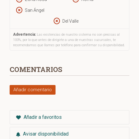
órdenes que acabaron destruyéndole. Quizás ahí haya una
San Ángel
enseñanza o quizás no y solo se trate de la guerra.
Del Valle
Advertencia:
Las existencias de nuestro sistema no son precisas al
100%, por lo que antes de dirigirte a una de nuestras sucursales, te
recomendamos que llames por teléfono para confirmar su disponibilidad.
COMENTARIOS
Añadir comentario
Añadir a favoritos
Avisar disponibilidad