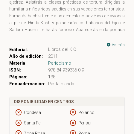
ajedrez. Asistirás a clases prácticas de tortura dirigidas a
humillar a niños ricos saudíes en sus vacaciones terroristas.
Fumarás hachís frente a un cementerio soviético de aviones
al pie del Hindu Kush y paladearás los habanos del hijo de
Sadam Huseín. Te harás famoso. Aparecerás en la portada
de The New York Times. Pasarás cocaína a tus compañeros
de la base, intentarás suicidarte y acabarás ingresado en un
Ver más
Libros del K O
Editorial:
psiquiátrico.
Año de edición:
2011
Materia
Periodismo
Durante cuatro años el periodista Pablo Pardo, corresponsal
ISBN:
978-84-939336-0-9
del diario El Mundo en Washington, ha entrevistado
Páginas:
138
minuciosamente al soldado Damien Corsetti. El resultado es
Encuadernación:
Pasta blanda
la descripción de una gran chapuza ­­—la Guerra contra el
Terrorismo— que saca a relucir la falta de medios y de
preparación del ejército más poderoso del mundo, su
DISPONIBILIDAD EN CENTROS
arbitrariedad y sus abusos, legitimados por un ambiguo
protocolo de crueldad sistemática alentado y justificado por
Condesa
Polanco
los altos mandos.
Santa Fe
Perisur
Corsetti podía haberse negado, pero prefirió obedecer unas
Zona Rosa
Roma