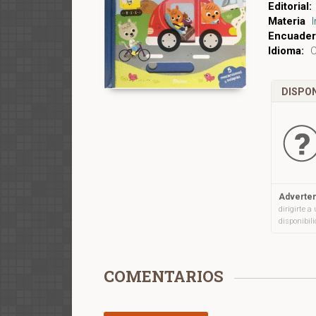
Editorial:
Materia
Encuader
Idioma:
C
DISPON
Adverten
dirigirte 
disponibil
COMENTARIOS