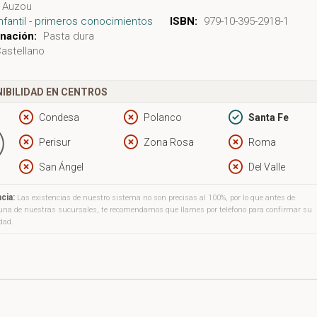
Auzou
Infantil - primeros conocimientos
ISBN:
979-10-395-2918-1
nación:
Pasta dura
astellano
IBILIDAD EN CENTROS
Condesa
Polanco
Santa Fe
Perisur
Zona Rosa
Roma
San Ángel
Del Valle
cia:
Las existencias de nuestro sistema no son precisas al 100%, por lo que antes de
a una de nuestras sucursales, te recomendamos que llames por teléfono para confirmar su
idad.