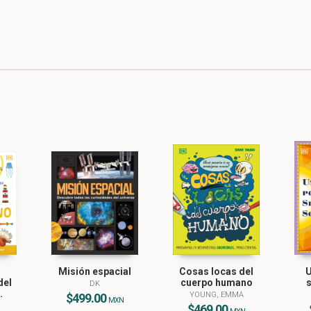
Misión espacial
Cosas locas del
U
del
cuerpo humano
s
DK
.
YOUNG, EMMA
$499.00
MXN
$469.00