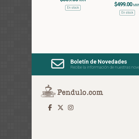
MXN
$499.00
MX
En stock
En stock
Boletín de Novedades
Recibe la información de nuestras nov