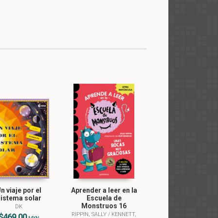
n viaje por el
Aprender a leer en la
istema solar
Escuela de
Monstruos 16
DK
RIPPIN, SALLY
/
KENNETT,
$469.00