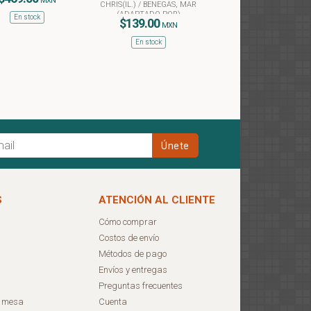
MXN
CHRIS(IL.)
/
BENEGAS, MAR
(ADAPTADO POR)
En stock
$139.00
MXN
En stock
S
ATENCIÓN AL CLIENTE
Cómo comprar
Costos de envío
Métodos de pago
Envíos y entregas
Preguntas frecuentes
e mesa
Cuenta