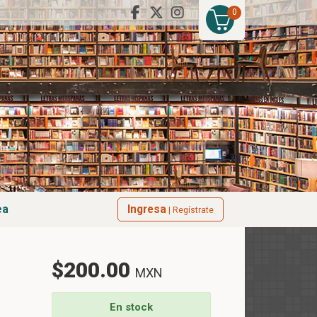
0
ea
Ingresa
| Regístrate
$200.00
MXN
En stock