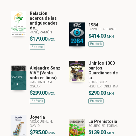
Relación
acerca de las
antigüedades
1984
de...
ORWELL, GEORGE
PANÉ, RAMÓN
$414.00
MXN
$179.00
MXN
En stock
En stock
Unir los 1000
Alejandro Sanz.
puntos.
VIVE (Venta
Guardianes de
Solo en
solo en línea)
la...
GARCIA BLESA
RODRÍGUEZ
línea
OSCAR
FISCHER, CRISTINA
$299.00
$290.00
MXN
MXN
En Stock
En stock
Joyeria
La Prehistoria
MCLOUGHLIN,
DAVID
EQUIPO EDITORIAL
$795.00
$139.00
MXN
MXN