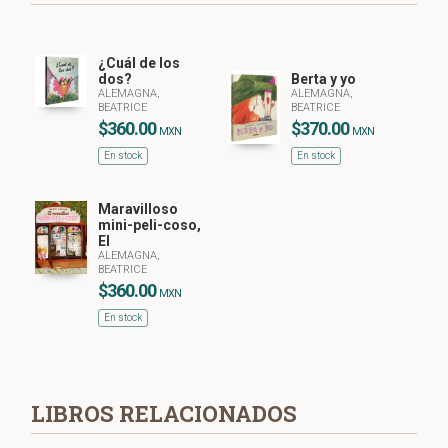
¿Cuál de los
dos?
Berta y yo
ALEMAGNA,
ALEMAGNA,
BEATRICE
BEATRICE
$360.00
$370.00
MXN
MXN
En stock
En stock
Maravilloso
mini-peli-coso,
El
ALEMAGNA,
BEATRICE
$360.00
MXN
En stock
LIBROS RELACIONADOS