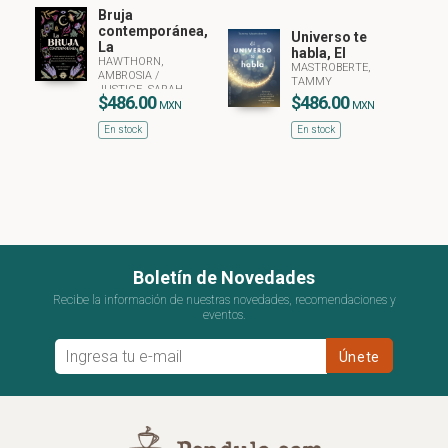
Bruja
contemporánea,
Universo te
La
habla, El
HAWTHORN,
MASTROBERTE,
AMBROSIA
/
TAMMY
JUSTICE, SARAH
$486.00
$486.00
MXN
MXN
En stock
En stock
Boletín de Novedades
Recibe la información de nuestras novedades, recomendaciones y
eventos.