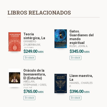
LIBROS RELACIONADOS
Gatos.
Teoría
Guardianes del
sintérgica, La
mundo
GRINBERG-
espiritual
ZYLBERBAUM,
RUSH, JOHN A.
JACOBO
$249.00
$345.00
MXN
MXN
En stock
En stock
Oráculo de la
buenaventura,
Llave maestra,
El (Estuche)
La
ABELLAN,
HAANEL, CHARLES
STÉPHANIE
/
CRES,
F.
CHLOÉ
$765.00
$396.00
MXN
MXN
En stock
En stock