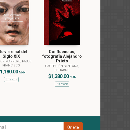
te virreinal del
Confluencias,
Siglo XIX
fotografía Alejandro
Prieto
OR MARRERO, PABLO
FRANCISCO
CASTELLÓN SANTANA,
EDUARDO
1,180.00
MXN
$1,380.00
MXN
En stock
En stock