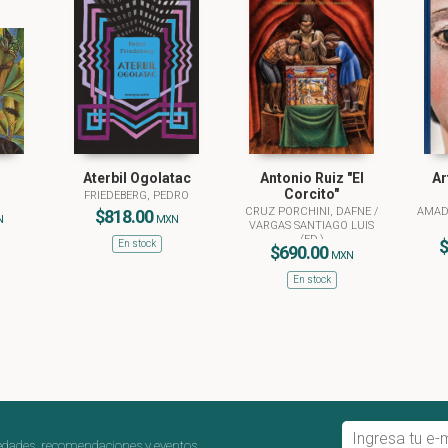
Aterbil Ogolatac
Antonio Ruiz "El
Ar
Corcito"
FRIEDEBERG, PEDRO
CRUZ PORCHINI, DAFNE
/
AMAD
$818.00
N
MXN
VARGAS SANTIAGO LUIS
(ED.)
$
En stock
$690.00
MXN
En stock
edades, recomendaciones y eventos.