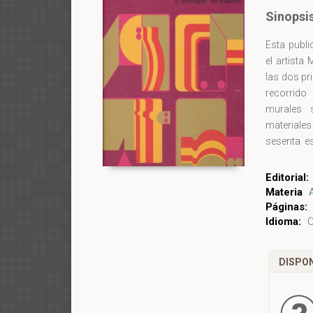
Sinopsi
Esta publi
el artista
las dos pr
recorrido 
murales 
materiales
sesenta e
Algunos d
sido resca
Editorial:
nuevas lo
Materia
Páginas:
Idioma:
C
DISPON