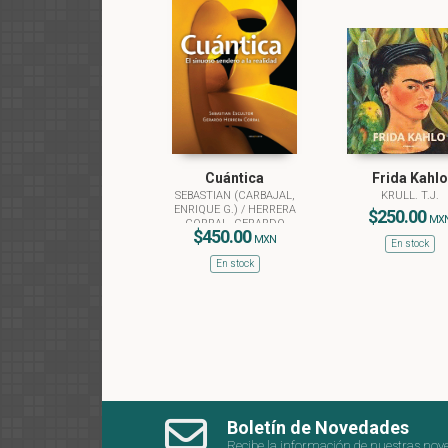
Cuántica
Frida Kahlo
SEBASTIAN (CARBAJAL,
KRULL. T.J.
ENRIQUE G.)
/
HERRERA
$250.00
MX
CORRAL, GERARDO
$450.00
MXN
En stock
En stock
Boletín de Novedades
Recibe la información de nuestras nov