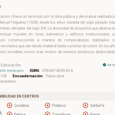
s
cación ofrece un recorrido por la obra pública y decorativa realizada 
 Manuel Felguérez (1928) desde los años sesenta del siglo pasado has
imeras décadas del siglo XXI. La diversidad de proyectos que abarca e
incluye murales en cines, balnearios y edificios institucionales; s
son construcciones a manera de rompecabezas realizados c
 reciclados que van desde chatarra hasta conchas de ostión. En los a
stos increíbles muros eran motivo de eventos escénicos desbordado
e ellos se han perdido irremediablemente y otros se han mudado, h
tados de la destrucción y el olvido y aún podemos disfrutar de ellos
Editorial Rm
Ver m
caciones.
Arte mexicano
ISBN:
978-607-8295-45-6
158
Encuadernación:
Pasta dura
astellano
IBILIDAD EN CENTROS
Condesa
Polanco
Santa Fe
Perisur
Zona Rosa
Roma