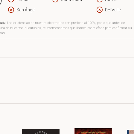
San Ángel
Del Valle
cia:
Las existencias de nuestro sistema no son precisas al 100%, por lo que antes de
a una de nuestras sucursales, te recomendamos que llames por teléfono para confirmar su
idad.