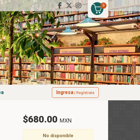
0
ea
Ingresa
| Regístrate
$680.00
MXN
No disponible