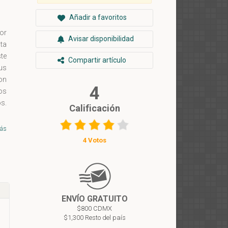
Añadir a favoritos
por
Avisar disponibilidad
ta
ste
Compartir artículo
us
on
4
ños
s.
Calificación
an
 en
ás
4 Votos
ENVÍO GRATUITO
$800 CDMX
$1,300 Resto del país