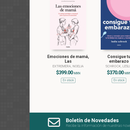
Emociones de mamá,
Consigue t
Las
embarazo
EXTREMERA, NOELIA
SCHROCK, LESL
$399.00
$370.00
MXN
MX
En stock
En stock
Boletín de Novedades
Recibe la información de nuestras nov