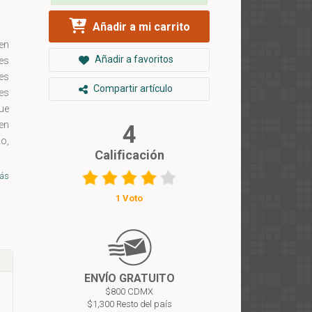
Añadir a mi carrito
 en
Añadir a favoritos
es
les
Compartir artículo
es
ue
en
4
do,
Calificación
os
or
ás
 de
1 Voto
ta
 y
ENVÍO GRATUITO
$800 CDMX
$1,300 Resto del país