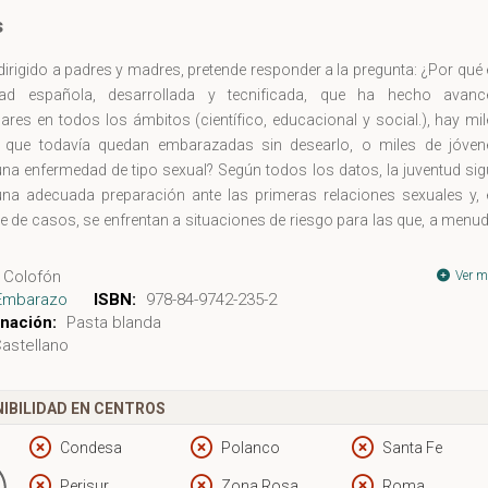
s
, dirigido a padres y madres, pretende responder a la pregunta: ¿Por qué
dad española, desarrollada y tecnificada, que ha hecho avanc
ares en todos los ámbitos (científico, educacional y social.), hay mi
 que todavía quedan embarazadas sin desearlo, o miles de jóven
na enfermedad de tipo sexual? Según todos los datos, la juventud sig
 una adecuada preparación ante las primeras relaciones sexuales y, 
e de casos, se enfrentan a situaciones de riesgo para las que, a menu
n la capacitación más idónea. Cada vez hay más jóvenes activ
e que se inician antes en el sexo, tanto chicos como chicas. El aut
Colofón
Ver m
ensaje a los padres y madres: relájense y disfruten de la adolescencia
Embarazo
ISBN:
978-84-9742-235-2
e hijos. Háganse a la idea de que van a estar muchos años -quizá has
nación:
Pasta blanda
astellano
n cerca de treinta- compartiendo experiencias, vivencias, cabreos
, seguramente, todos se beneficiarán.
IBILIDAD EN CENTROS
Condesa
Polanco
Santa Fe
Perisur
Zona Rosa
Roma