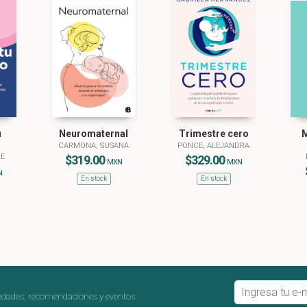
u
Neuromaternal
Trimestre cero
M
CARMONA, SUSANA
PONCE, ALEJANDRA
IE
$319.00
$329.00
MXN
MXN
N
En stock
En stock
edades, recomendaciones y eventos.