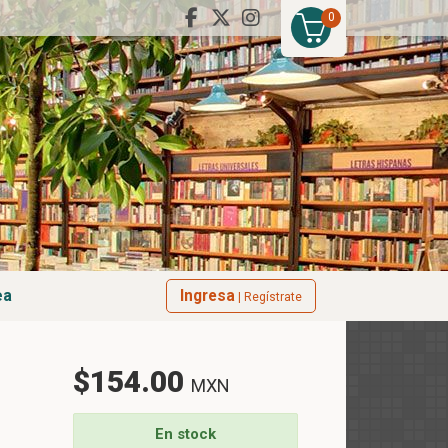
0
ea
Ingresa
| Regístrate
$154.00
MXN
En stock