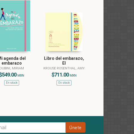
i agenda del
Libro del embarazo,
embarazo
El
DUBINI, MIRIAM
KROUSE ROSENTHAL, AMY
$549.00
$711.00
MXN
MXN
En stock
En stock