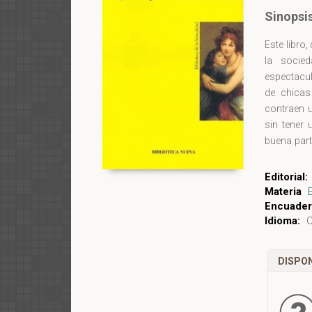
Sinopsi
Este libro
la socie
espectacul
de chicas
contraen u
sin tener
buena part
no tiene
sexualment
Editorial:
envía un m
Materia
sus hijas 
Encuader
Idioma:
C
que tenga
alegrías y
DISPON