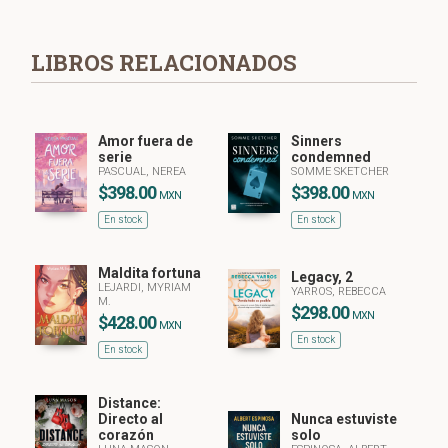
LIBROS RELACIONADOS
Amor fuera de
Sinners
serie
condemned
PASCUAL, NEREA
SOMME SKETCHER
$398.00
$398.00
MXN
MXN
En stock
En stock
Maldita fortuna
Legacy, 2
LEJARDI, MYRIAM
YARROS, REBECCA
M.
$298.00
MXN
$428.00
MXN
En stock
En stock
Distance:
Directo al
Nunca estuviste
corazón
solo