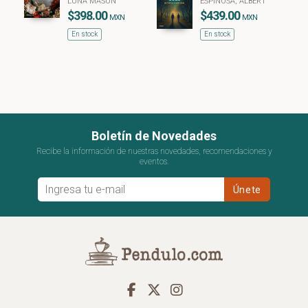
LUNA MASON
ESPINOSA, ALBERT
$398.00
$439.00
MXN
MXN
En stock
En stock
Boletín de Novedades
Recibe la información de nuestras novedades, recomendaciones y
eventos.