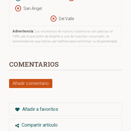
demasiado tarde.
San Ángel
Del Valle
Advertencia:
Las existencias de nuestro sistema no son precisas al
100%, por lo que antes de dirigirte a una de nuestras sucursales, te
recomendamos que llames por teléfono para confirmar su disponibilidad.
COMENTARIOS
Añadir comentario
Añadir a favoritos
Compartir artículo