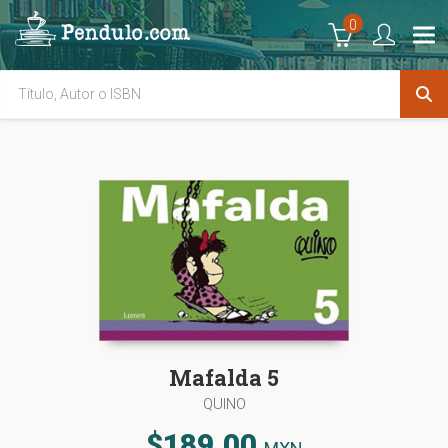
0
Mafalda 5
QUINO
$189.00