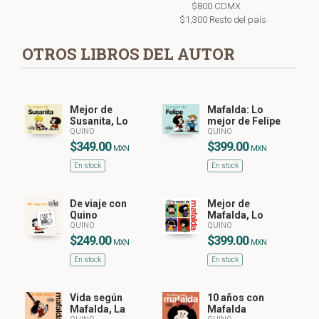
$800 CDMX
$1,300 Resto del país
OTROS LIBROS DEL AUTOR
Mejor de
Mafalda: Lo
Susanita, Lo
mejor de Felipe
QUINO
QUINO
$349.00
$399.00
MXN
MXN
En stock
En stock
De viaje con
Mejor de
Quino
Mafalda, Lo
QUINO
QUINO
$249.00
$399.00
MXN
MXN
En stock
En stock
Vida según
10 años con
Mafalda, La
Mafalda