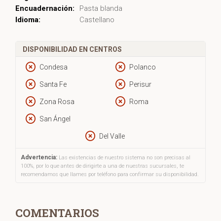
Encuadernación:
Pasta blanda
Idioma:
Castellano
DISPONIBILIDAD EN CENTROS
Condesa
Polanco
Santa Fe
Perisur
Zona Rosa
Roma
San Ángel
Del Valle
Advertencia:
Las existencias de nuestro sistema no son precisas al
100%, por lo que antes de dirigirte a una de nuestras sucursales, te
recomendamos que llames por teléfono para confirmar su disponibilidad.
COMENTARIOS