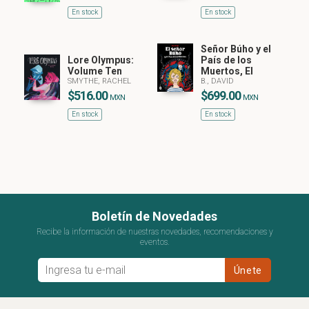
En stock
En stock
Señor Búho y el
Lore Olympus:
País de los
Volume Ten
Muertos, El
SMYTHE, RACHEL
B., DAVID
$516.00
$699.00
MXN
MXN
En stock
En stock
Boletín de Novedades
Recibe la información de nuestras novedades, recomendaciones y
eventos.