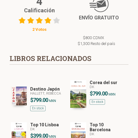
4
Calificación
ENVÍO GRATUITO
2 Votos
$800 CDMX
$1,300 Resto del país
LIBROS RELACIONADOS
Corea del sur
DK
Destino Japón
$799.00
HALLETT, REBECCA
MXN
$799.00
MXN
En stock
En stock
Top 10 Lisboa
Top 10
DK
Barcelona
DK
$399.00
MXN