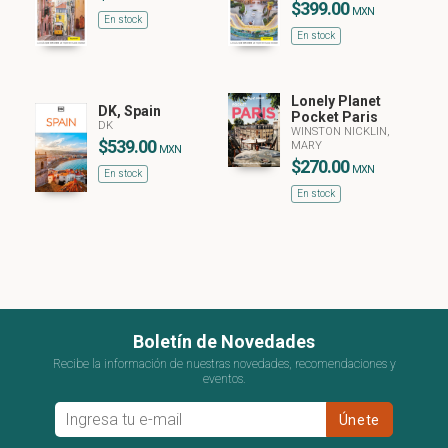
$399.00
MXN
En stock
En stock
Lonely Planet
DK, Spain
Pocket Paris
DK
WINSTON NICKLIN,
$539.00
MARY
MXN
$270.00
MXN
En stock
En stock
Boletín de Novedades
Recibe la información de nuestras novedades, recomendaciones y
eventos.