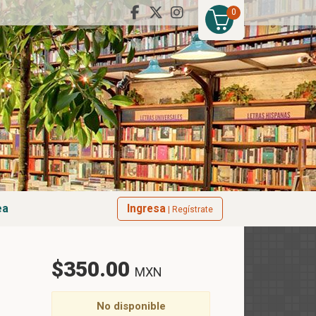
0
ea
Ingresa
| Regístrate
$350.00
MXN
No disponible