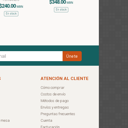
$348.00
MXN
$240.00
MXN
En stock
En stock
S
ATENCIÓN AL CLIENTE
Cómo comprar
Costos de envío
Métodos de pago
Envíos y entregas
Preguntas frecuentes
e mesa
Cuenta
Facturación