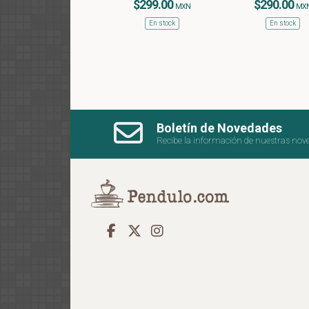
$299.00
$290.00
MXN
MX
En stock
En stock
Boletín de Novedades
Recibe la información de nuestras nov