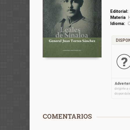
Editorial:
Materia
Idioma:
C
DISPON
Adverten
dirigirte 
disponibil
COMENTARIOS