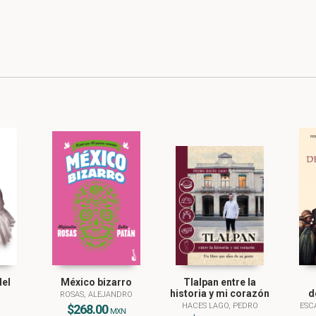
del
México bizarro
Tlalpan entre la
historia y mi corazón
d
ROSAS, ALEJANDRO
HACES LAGO, PEDRO
ESC
$268.00
MXN