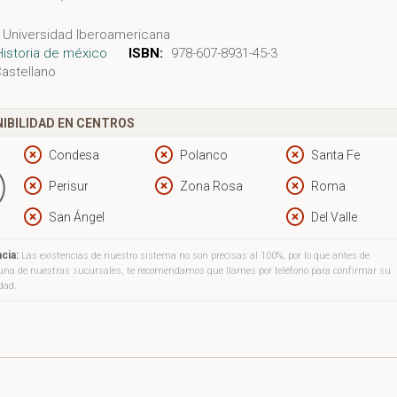
Universidad Iberoamericana
Historia de méxico
ISBN:
978-607-8931-45-3
astellano
IBILIDAD EN CENTROS
Condesa
Polanco
Santa Fe
Perisur
Zona Rosa
Roma
San Ángel
Del Valle
cia:
Las existencias de nuestro sistema no son precisas al 100%, por lo que antes de
a una de nuestras sucursales, te recomendamos que llames por teléfono para confirmar su
idad.