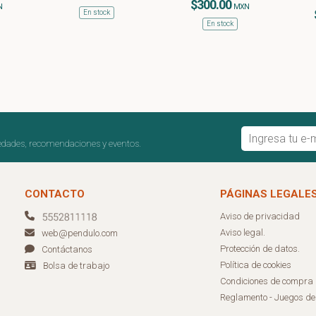
$300.00
N
MXN
En stock
En stock
edades, recomendaciones y eventos.
CONTACTO
PÁGINAS LEGALE
Aviso de privacidad
Aviso legal.
web@pendulo.com
Protección de datos.
Contáctanos
Política de cookies
Bolsa de trabajo
Condiciones de compra
Reglamento - Juegos d