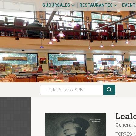
SUCURSALES
RESTAURANTES
EVEN
Leal
General 
TORRES N