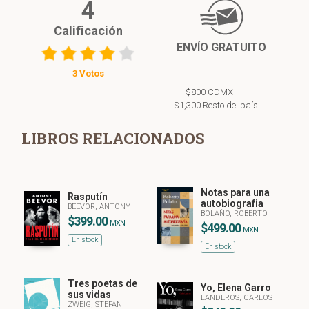
4
Calificación
ENVÍO GRATUITO
3 Votos
$800 CDMX
$1,300 Resto del país
LIBROS RELACIONADOS
Notas para una
Rasputín
autobiografia
BEEVOR, ANTONY
BOLAÑO, ROBERTO
$399.00
MXN
$499.00
MXN
En stock
En stock
Tres poetas de
Yo, Elena Garro
sus vidas
LANDEROS, CARLOS
ZWEIG, STEFAN