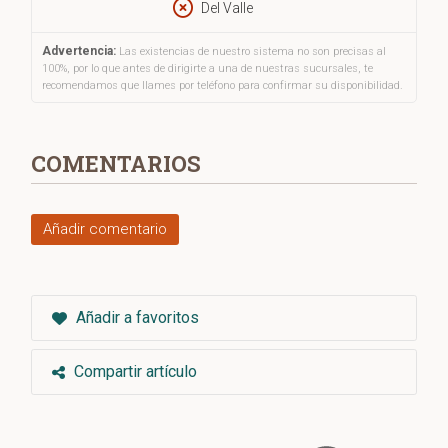
Del Valle
Advertencia:
Las existencias de nuestro sistema no son precisas al
100%, por lo que antes de dirigirte a una de nuestras sucursales, te
recomendamos que llames por teléfono para confirmar su disponibilidad.
COMENTARIOS
Añadir comentario
Añadir a favoritos
Compartir artículo