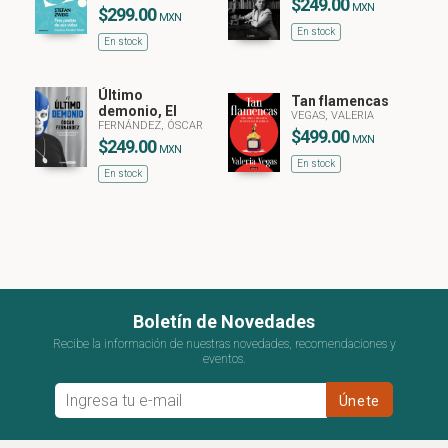
$249.00
MXN
$299.00
MXN
En stock
En stock
Último
Tan flamencas
demonio, El
VEGAS, VALERIA
FERNÁNDEZ, ÓSCAR
$499.00
MXN
$249.00
MXN
En stock
En stock
Boletín de Novedades
Recibe la información de nuestras novedades, recomendaciones y
eventos.