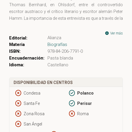
Thomas Bernhard, en Ohlsdorf, entre el controvertido
escritor austriaco y el crítico literario y escritor alemán Peter
Hamm. La importancia de esta entrevista es que a través de la
misma podremos conocer por qué escribía Thomas
Bernhard, cómo lo hacía, el porqué de sus provocadoras
Ver más
Alianza
Editorial:
actitudes, de su manera de pensar y de ser, por qué parecía a
Materia
Biografías
los demás un misántropo, cómo y por qué Thomas
ISBN:
978-84-206-7791-0
Bernhard vivía como vivía… En el fondo, un valioso
Encuadernación:
Pasta blanda
documento para conocer mejor a Bernhard y comprender la
Idioma:
Castellano
obra literaria de uno de lo autores más importantes que han
dado las letras alemanas. ´Nadie es tan crítico con mis
cosas como yo. Podría actuar contra mí mismo como
DISPONIBILIDAD EN CENTROS
actúo contra mis personajes.´"
Condesa
Polanco
Santa Fe
Perisur
Zona Rosa
Roma
San Ángel