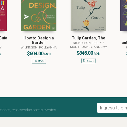
Guía
How to Design a
Tulip Garden, The
Garden
au
NICHOLSON, POLLY
/
MONTGOMERY, ANDREW
W
WILKINSON, POLLYANNA
$845.00
$604.00
MXN
N
MXN
En stock
En stock
edades, recomendaciones y eventos.