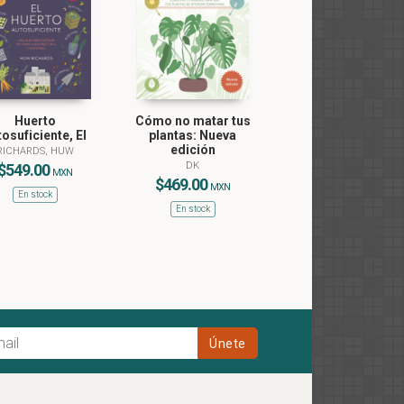
Huerto
Cómo no matar tus
tosuficiente, El
plantas: Nueva
edición
RICHARDS, HUW
DK
$549.00
MXN
$469.00
MXN
En stock
En stock