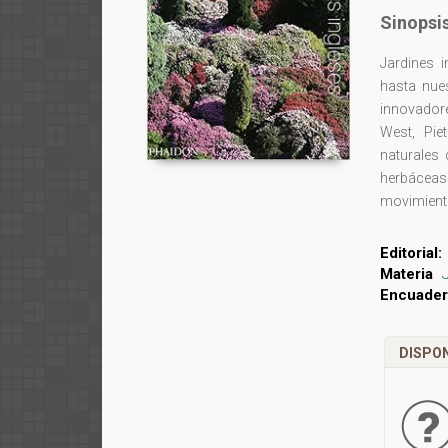
Sinopsi
Jardines i
hasta nue
innovadore
West, Pie
naturales 
herbáceas
movimien
representa
campestre,
Editorial:
orden cron
Materia
aportación
Encuader
referenci
jardinería.
DISPON