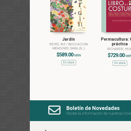
Jardín
Permacultura: 
práctica
REYES, RIZ
/
BOCCACCINI
MEADOWS, SARA (IL.)
RICHARDS, HU
$589.00
$729.00
MXN
MX
En stock
En stock
Boletín de Novedades
Recibe la información de nuestras nov