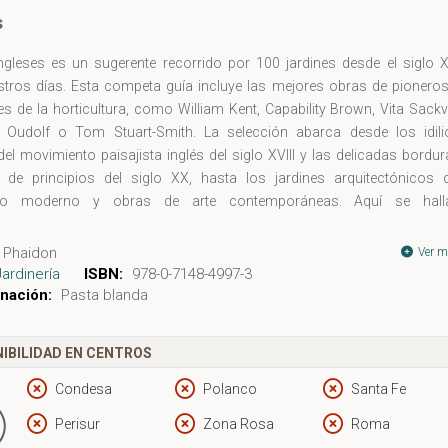
s
ngleses es un sugerente recorrido por 100 jardines desde el siglo X
stros días. Esta competa guía incluye las mejores obras de pioneros
s de la horticultura, como William Kent, Capability Brown, Vita Sackvi
t Oudolf o Tom Stuart-Smith. La selección abarca desde los idili
del movimiento paisajista inglés del siglo XVIII y las delicadas bordu
 de principios del siglo XX, hasta los jardines arquitectónicos d
to moderno y obras de arte contemporáneas. Aquí se hall
das todas las tipologías de jardín, como el parterre formal, el jard
 el botánico, el de rocalla o el acuático. Estos jardines, presentados
Phaidon
Ver m
ológico, se han seleccionado por su relevancia histórica y su valio
Jardinería
ISBN:
978-0-7148-4997-3
 al desarrollo del diseño de jardines. Jardines ingleses es una obra
nación:
Pasta blanda
a imprescindible tanto para profesionales como para amantes de 
IBILIDAD EN CENTROS
Condesa
Polanco
Santa Fe
Perisur
Zona Rosa
Roma