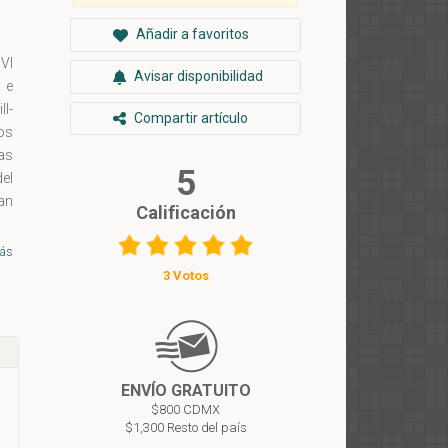
Añadir a favoritos
VI
Avisar disponibilidad
 e
ll-
Compartir artículo
os
ras
5
el
an
Calificación
ín
 en
ás
sa
3 Votos
 de
la
ENVÍO GRATUITO
$800 CDMX
$1,300 Resto del país