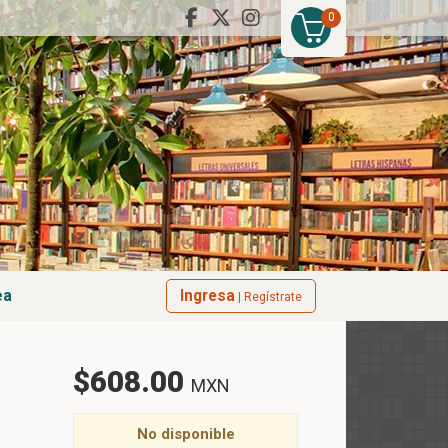
0
ea
Ingresa
| Regístrate
$608.00
MXN
No disponible