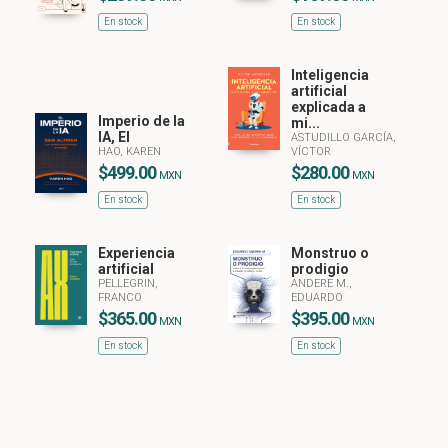
En stock
En stock
Inteligencia
artificial
explicada a
Imperio de la
mi...
IA, El
ASTUDILLO GARCÍA,
HAO, KAREN
VÍCTOR
$499.00
$280.00
MXN
MXN
En stock
En stock
Experiencia
Monstruo o
artificial
prodigio
PELLEGRIN,
ANDERE M.,
FRANCO
EDUARDO
$365.00
$395.00
MXN
MXN
En stock
En stock