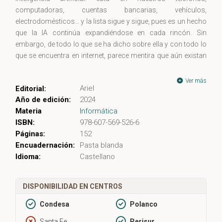
computadoras, cuentas bancarias, vehículos,
electrodomésticos… y la lista sigue y sigue, pues es un hecho
que la IA continúa expandiéndose en cada rincón. Sin
embargo, de todo lo que se ha dicho sobre ella y con todo lo
que se encuentra en internet, parece mentira que aún existan
vacíos informativos que se llenan con especulación.
Ver más
Ariel
Editorial:
Paola Villarreal, una de las cien mujeres más influyentes del
Año de edición:
2024
mundo según la BBC y creadora de «Data for Justice», explica
Materia
Informática
en esta obra todo lo que necesitas saber sobre la IA: qué es,
ISBN:
978-607-569-526-6
cómo llegó al mundo, a dónde va, cuánto nos beneficiamos
Páginas:
152
con ella, y lo más importante: ¿nos sustituirá algún día?
Encuadernación:
Pasta blanda
Idioma:
Castellano
DISPONIBILIDAD EN CENTROS
Condesa
Polanco
Santa Fe
Perisur