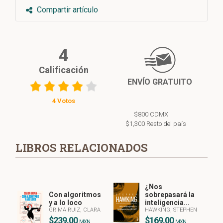
Compartir artículo
4
Calificación
ENVÍO GRATUITO
4 Votos
$800 CDMX
$1,300 Resto del país
LIBROS RELACIONADOS
¿Nos
Con algoritmos
sobrepasará la
y a lo loco
inteligencia...
GRIMA RUIZ, CLARA
HAWKING, STEPHEN
$239.00
$169.00
MXN
MXN