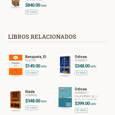
$840.00
MXN
En stock
LIBROS RELACIONADOS
Banquete, El
Odisea
PLATÓN
HOMERO
$149.00
$348.00
MXN
MXN
En stock
En stock
Odisea
Ilíada
HOMERO
/
HOMERO
CALPURNIO (IL.)
/
$348.00
BUTLER, SAMUEL
MXN
$399.00
(ADAPTADO POR)
MXN
En stock
En stock