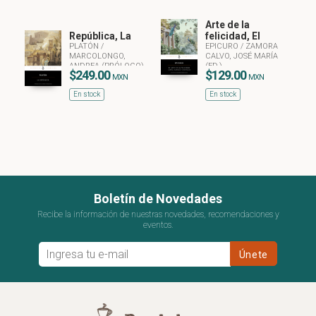
Arte de la
República, La
felicidad, El
PLATÓN
/
EPICURO
/
ZAMORA
MARCOLONGO,
CALVO, JOSÉ MARÍA
ANDREA (PRÓLOGO)
(ED.)
$249.00
$129.00
MXN
MXN
En stock
En stock
Boletín de Novedades
Recibe la información de nuestras novedades, recomendaciones y
eventos.