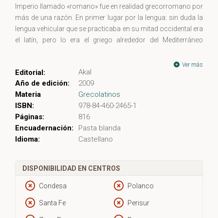
Imperio llamado «romano» fue en realidad grecorromano por
más de una razón. En primer lugar por la lengua: sin duda la
lengua vehicular que se practicaba en su mitad occidental era
el latín, pero lo era el griego alrededor del Mediterráneo
oriental y en el Próximo Oriente. Igualmente, la cultura material
y moral de Roma surgió de un proceso de asimilación de esa
Ver más
Akal
Editorial:
civilización helénica que comunicaba Afganistán con
Año de edición:
2009
Marruecos. Por último, el Imperio era grecorromano en un
Materia
Grecolatinos
tercer sentido: la cultura era helénica y el poder romano. ésa
ISBN:
978-84-460-2465-1
es la razón por la cual los romanos helenizados pudieron
Páginas:
816
continuar creyéndose tan romanos como lo habían sido
Encuadernación:
Pasta blanda
siempre. El presente volumen sugiere una visión de conjunto
Idioma:
Castellano
y un análisis certero de esa primera «universalización» que
constituye los cimientos de la Europa actual.
DISPONIBILIDAD EN CENTROS
Condesa
Polanco
Santa Fe
Perisur