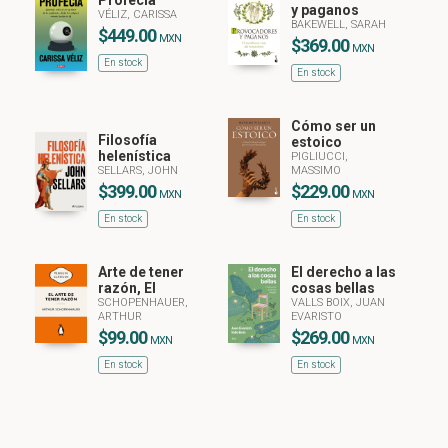
Profecía
y paganos
VÉLIZ, CARISSA
BAKEWELL, SARAH
$449.00
MXN
$369.00
MXN
En stock
En stock
Cómo ser un
Filosofía
estoico
helenística
PIGLIUCCI,
SELLARS, JOHN
MASSIMO
$399.00
$229.00
MXN
MXN
En stock
En stock
Arte de tener
El derecho a las
razón, El
cosas bellas
SCHOPENHAUER,
VALLS BOIX, JUAN
ARTHUR
EVARISTO
$99.00
$269.00
MXN
MXN
En stock
En stock