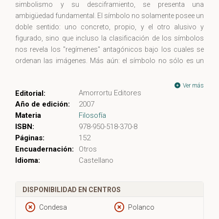
simbolismo y su desciframiento, se presenta una
ambigüedad fundamental. El símbolo no solamente posee un
doble sentido: uno concreto, propio, y el otro alusivo y
figurado, sino que incluso la clasificación de los símbolos
nos revela los "regímenes" antagónicos bajo los cuales se
ordenan las imágenes. Más aún: el símbolo no sólo es un
doble, ya que se clasifica en dos grandes categorías, sino
que incluso las hermenéuticas son dobles: unas reductivas,
Ver más
Amorrortu Editores
Editorial:
"arqueológicas", otras instauradoras, amplificadoras y
Año de edición:
2007
"escatológicas". Es que la imaginación simbólica es
Materia
Filosofía
negación vital de manera dinámica, negación de la nada de la
ISBN:
978-950-518-370-8
muerte y del tiempo. Esta esencia dialéctica del símbolo se
Páginas:
152
manifiesta en muchos planos, y Gilbert Durand la examina
Encuadernación:
Otros
partiendo del psicoanálisis freudiano y llegando a la teofanía,
Idioma:
Castellano
para encontrar a la imaginación simbólica confundiéndose
con la marcha de toda la cultura humana. Pues es en el
irremediable desgarramiento entre la fugacidad de la imagen
DISPONIBILIDAD EN CENTROS
y la perennidad del sentido que constituye el símbolo donde
se refugia la totalidad de la cultura de los hombres, como
Condesa
Polanco
una mediación perpetua entre su Esperanza y su condición