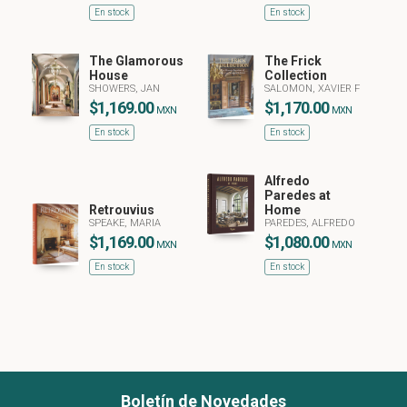
En stock
En stock
The Glamorous
The Frick
House
Collection
SHOWERS, JAN
SALOMON, XAVIER F
$1,169.00
$1,170.00
MXN
MXN
En stock
En stock
Alfredo
Paredes at
Retrouvius
Home
SPEAKE, MARIA
PAREDES, ALFREDO
$1,169.00
$1,080.00
MXN
MXN
En stock
En stock
Boletín de Novedades