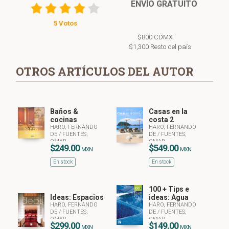
ENVÍO GRATUITO
5 Votos
$800 CDMX
$1,300 Resto del país
OTROS ARTÍCULOS DEL AUTOR
Baños &
Casas en la
cocinas
costa 2
HARO, FERNANDO
HARO, FERNANDO
DE
/
FUENTES,
DE
/
FUENTES,
OMAR
OMAR
$249.00
$549.00
MXN
MXN
En stock
En stock
100 + Tips e
Ideas: Espacios
ideas: Agua
HARO, FERNANDO
HARO, FERNANDO
DE
/
FUENTES,
DE
/
FUENTES,
OMAR
OMAR
$299.00
$149.00
MXN
MXN