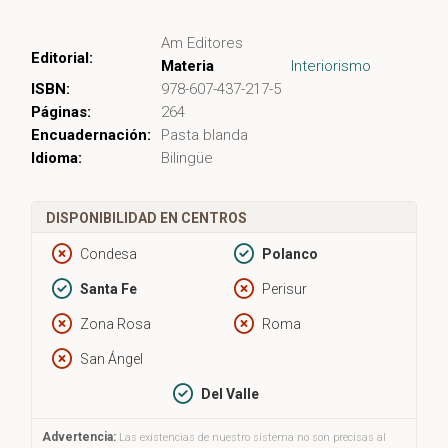
Am Editores
Editorial:
Materia
Interiorismo
ISBN:
978-607-437-217-5
Páginas:
264
Encuadernación:
Pasta blanda
Idioma:
Bilingüe
DISPONIBILIDAD EN CENTROS
Condesa
Polanco
Santa Fe
Perisur
Zona Rosa
Roma
San Ángel
Del Valle
Advertencia:
Las existencias de nuestro sistema no son precisas al