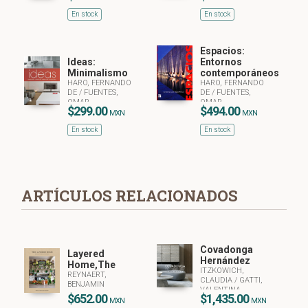
En stock
En stock
Espacios:
Ideas:
Entornos
Minimalismo
contemporáneos
HARO, FERNANDO
HARO, FERNANDO
DE
/
FUENTES,
DE
/
FUENTES,
OMAR
OMAR
$299.00
$494.00
MXN
MXN
En stock
En stock
ARTÍCULOS RELACIONADOS
Covadonga
Layered
Hernández
Home,The
ITZKOWICH,
REYNAERT,
CLAUDIA
/
GATTI,
BENJAMIN
VALENTINA
$652.00
$1,435.00
MXN
MXN