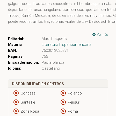
galgos rusos. Tras varios encuentros, «el hombre que amaba 
depositario de unas singulares confidencias que van centránd
Trotski, Ramón Mercader, de quien sabe detalles muy íntimos. G
puede reconstruir las trayectorias vitales de Liev Davídovich Bro
de Ramón Mercader, también conocido como Jacques Mornard, y 
verdugo de uno de los crímenes más reveladores del siglo XX.
Ver más
Maxi Tusquets
Editorial:
Materia
Literatura hispanoamericana
Desde el destierro impuesto por Stalin a Trotski en 1929 y el penos
EAN:
7503013925771
infancia de Mercader en la Barcelona burguesa, sus amores y peri
Páginas:
765
más adelante en Moscú y París, las vidas de ambos se entrelazan
Encuadernación:
Pasta blanda
historias completan su sentido cuando sobre ellas proyect
Idioma:
Castellano
intelectuales en la Cuba contemporánea y su destructiva relaci
perros.
DISPONIBILIDAD EN CENTROS
http://www.tusquetseditores.com/especiales/capitulos/lectura
Condesa
Polanco
Santa Fe
Perisur
Zona Rosa
Roma