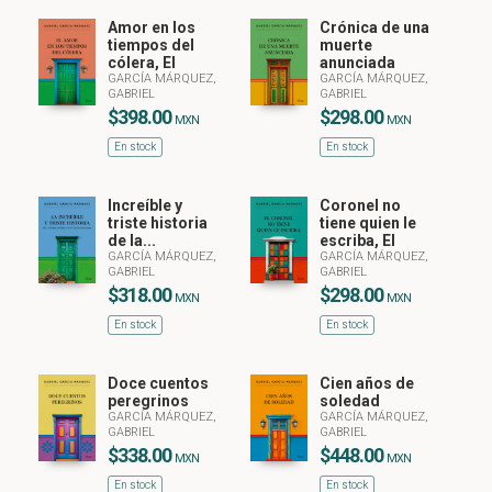
Amor en los
Crónica de una
tiempos del
muerte
cólera, El
anunciada
GARCÍA MÁRQUEZ,
GARCÍA MÁRQUEZ,
GABRIEL
GABRIEL
$398.00
$298.00
MXN
MXN
En stock
En stock
Increíble y
Coronel no
triste historia
tiene quien le
de la...
escriba, El
GARCÍA MÁRQUEZ,
GARCÍA MÁRQUEZ,
GABRIEL
GABRIEL
$318.00
$298.00
MXN
MXN
En stock
En stock
Doce cuentos
Cien años de
peregrinos
soledad
GARCÍA MÁRQUEZ,
GARCÍA MÁRQUEZ,
GABRIEL
GABRIEL
$338.00
$448.00
MXN
MXN
En stock
En stock