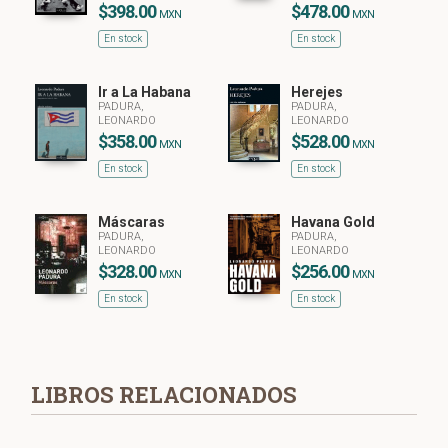
$398.00
$478.00
MXN
MXN
En stock
En stock
Ir a La Habana
Herejes
PADURA,
PADURA,
LEONARDO
LEONARDO
$358.00
$528.00
MXN
MXN
En stock
En stock
Máscaras
Havana Gold
PADURA,
PADURA,
LEONARDO
LEONARDO
$328.00
$256.00
MXN
MXN
En stock
En stock
LIBROS RELACIONADOS