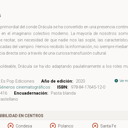
s
primordial del conde Drácula se ha convertido en una presencia conti
le en el imaginario colectivo moderno. La mayoría de nosotros som
 recitar, sin necesidad de que nadie nos las sople, las característi
cadas del vampiro. Hemos recibido la información, no siempre median
cia directa sino a través de una curiosa transfusión cultural.
oldeable, Drácula se ha ido adaptando paulatinamente a los roles m
 pesadilla sexual victoriana, presencia habitual en el teatro, ico
ráfico, marca registrada, peluche, helado y hasta cereales para 
Es Pop Ediciones
Año de edición:
2020
Ver m
 A estas alturas, ha sido recreado en el cine en más ocasiones q
Géneros cinematográficos
ISBN:
978-84-17645-12-0
nte cualquier otro personaje de ficción (con la única excepción posi
416
Encuadernación:
Pasta blanda
astellano
k Holmes) y ha acabado infiltrándose de tal manera en el mundo de l
ones y la publicidad que hace tiempo que dejó de ser necesario leer 
 incluso ver una de sus adaptaciones para estar completamen
IBILIDAD EN CENTROS
ado con el conde y sus hazañas.
Condesa
Polanco
Santa Fe