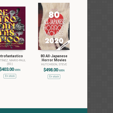
trofantastico
80 All-Japanese
Horror Movies
TÍNEZ, MARIO-PAUL
(ED.)
HUTCHISON, STEVE
$403.00
$498.00
MXN
MXN
En stock
En stock