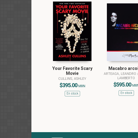
Your Favorite Scary
Macabro arcoi
Movie
ARTEAGA, LEANDRO
LAMBERTO
CULLINS, ASHLEY
$595.00
$395.00
MX
MXN
En stock
En stock