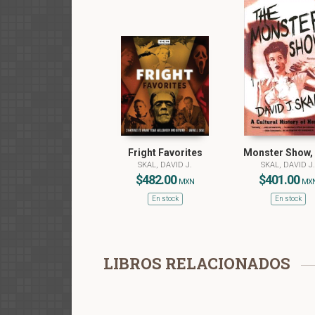
Fright Favorites
Monster Show,
SKAL, DAVID J.
SKAL, DAVID J.
$482.00
$401.00
MXN
MX
En stock
En stock
LIBROS RELACIONADOS