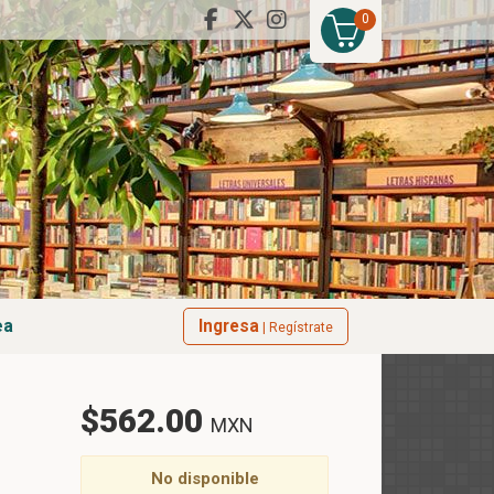
0
ea
Ingresa
| Regístrate
$562.00
MXN
No disponible