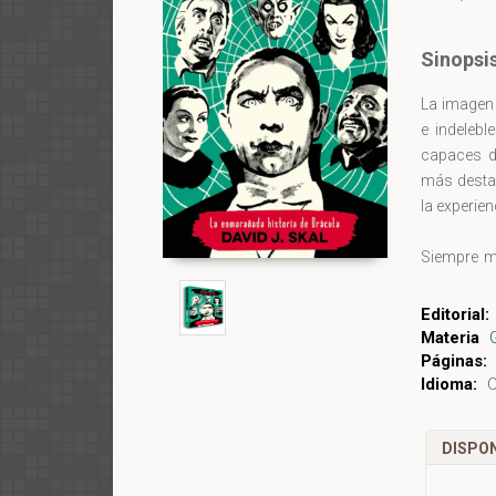
Sinopsi
La imagen 
e indeleb
capaces de
más desta
la experien
Siempre m
variados:
cinematog
Editorial:
desayuno.
Materia
prácticame
Páginas:
Idioma:
C
de Sherloc
comunicaci
novela o
DISPON
familiariz