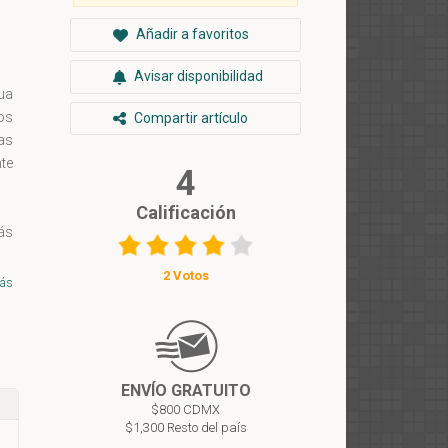
Añadir a favoritos
Avisar disponibilidad
nua
os
Compartir artículo
cas
te
4
Calificación
ás
no
2 Votos
el
ás
ue
ble
as
la
ENVÍO GRATUITO
te
$800 CDMX
$1,300 Resto del país