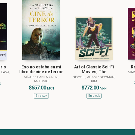
ris
Eso no estaba en mi
Art of Classic Sci-Fi
Re
libro de cine de terror
Movies, The
/
BAVA,
MAR
MÍGUEZ SANTA CRUZ,
NEWELL, ADAM
/
NEWMAN,
ANTONIO
KIM
N
$657.00
$772.00
MXN
MXN
En stock
En stock