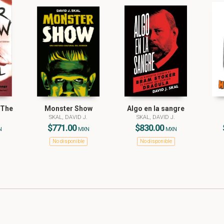
 The
Monster Show
Algo en la sangre
SKAL, DAVID J.
SKAL, DAVID J.
$771.00
$830.00
N
MXN
MXN
No disponible
No disponible