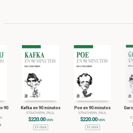
en 90
Kafka en 90 minutos
Poe en 90 minutos
Garc
STRATHERN, PAUL
STRATHERN, PAUL
UL
S
$220.00
$220.00
MXN
MXN
N
En stock
En stock