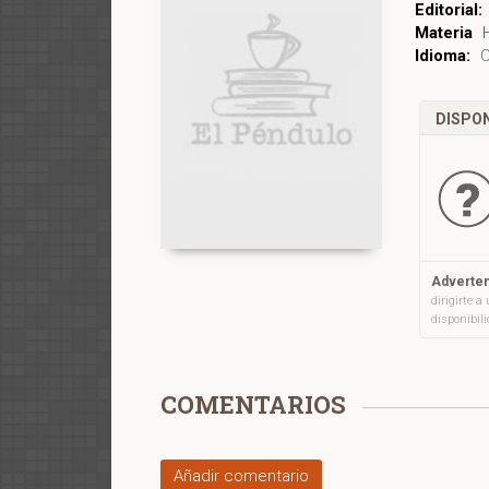
Editorial:
Materia
Idioma:
C
DISPON
Adverten
dirigirte 
disponibil
COMENTARIOS
Añadir comentario