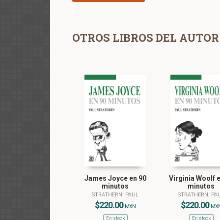
OTROS LIBROS DEL AUTOR
James Joyce en 90
Virginia Woolf 
minutos
minutos
STRATHERN, PAUL
STRATHERN, PA
$220.00
$220.00
MXN
MX
En stock
En stock