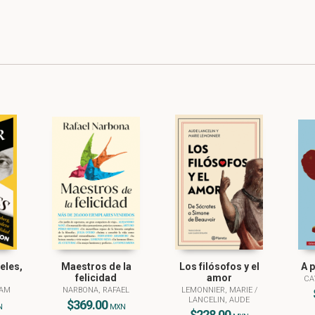
eles,
Maestros de la
Los filósofos y el
A 
felicidad
amor
CA
IAM
NARBONA, RAFAEL
LEMONNIER, MARIE
/
LANCELIN, AUDE
$369.00
N
MXN
$228.00