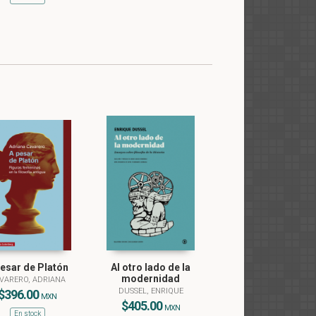
pesar de Platón
Al otro lado de la
modernidad
VARERO, ADRIANA
DUSSEL, ENRIQUE
$396.00
MXN
$405.00
MXN
En stock