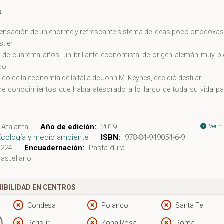
s
nsación de un enorme y refrescante sistema de ideas poco ortodoxas
stler
de cuarenta años, un brillante economista de origen alemán muy bi
do
ico de la economía de la talla de John M. Keynes, decidió destilar
 de conocimientos que había atesorado a lo largo de toda su vida pa
o singular, Una guía para los perplejos, cuyo título hace un guiño a la o
Atalanta
Año de edición:
2019
Ver m
ue escribió en el siglo xii el gran filósofo cordobés Maimónides.
Ecología y medio ambiente
ISBN:
978-84-949054-6-9
iedrich Schumacher (1911-1977) fue uno de los más profund
224
Encuadernación:
Pasta dura
astellano
es
pectiva alternativa y ecológica de la economía, que él quiso transfor
IBILIDAD EN CENTROS
nomía» humanizada. En Una guía para los perplejos sostiene que ca
Condesa
Polanco
Santa Fe
ieza a darse cuenta de que el «experimento moderno» ha fracasado
Perisur
Zona Rosa
Roma