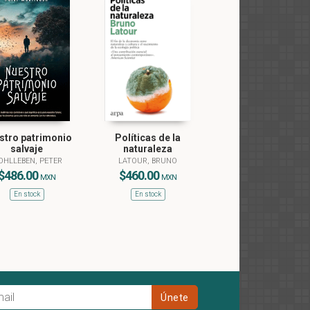
stro patrimonio
Políticas de la
salvaje
naturaleza
HLLEBEN, PETER
LATOUR, BRUNO
$486.00
$460.00
MXN
MXN
En stock
En stock