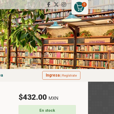
0
ea
Ingresa
| Regístrate
$432.00
MXN
En stock