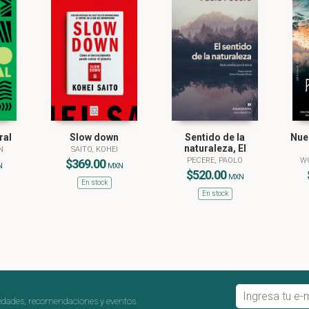
ral
Slow down
Sentido de la
Nue
naturaleza, El
N
SAITO, KOHEI
PECERE, PAOLO
WO
$369.00
N
MXN
$520.00
MXN
En stock
En stock
edades, recomendaciones y eventos.