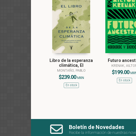
Libro de la esperanza
Futuro ancest
climática, El
KRENAK, AILTO
MONTAÑO, PABLO
$199.00
MX
$239.00
MXN
En stock
En stock
Boletín de Novedades
Recibe la información de nuestras nov