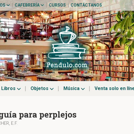
TOS
CAFEBRERÍA
CURSOS
CONTÁCTANOS
Libros
Objetos
Música
Venta solo en lín
guía para perplejos
ER, E.F.