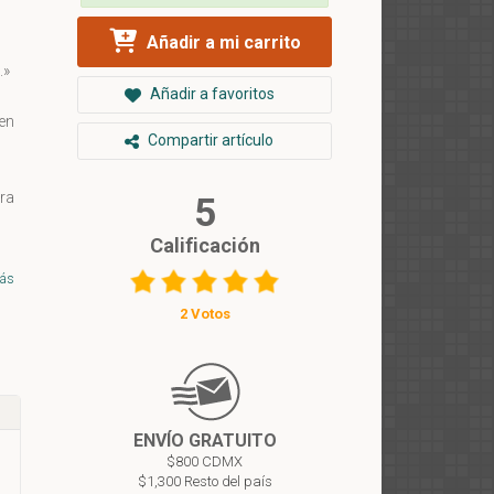
Añadir a mi carrito
.»
Añadir a favoritos
en
Compartir artículo
ra
5
Calificación
bra
ás
2 Votos
os
mar
da
ENVÍO GRATUITO
$800 CDMX
 y
$1,300 Resto del país