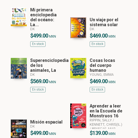
Mi primera
enciclopedia
del océano:
Un viaje por el
La...
sistema solar
DK
DK
$499.00
$469.00
MXN
MXN
En stock
En stock
Superenciclopedia
Cosas locas
de los
del cuerpo
animales, La
humano
DK
YOUNG, EMMA
$569.00
$469.00
MXN
MXN
En stock
En stock
Aprender a leer
en la Escuela de
Monstruos 16
RIPPIN, SALLY
/
Misión espacial
KENNETT, CHRIS(IL.)
DK
/
BENEGAS, MAR
$499.00
$139.00
(ADAPTADO POR)
MXN
MXN