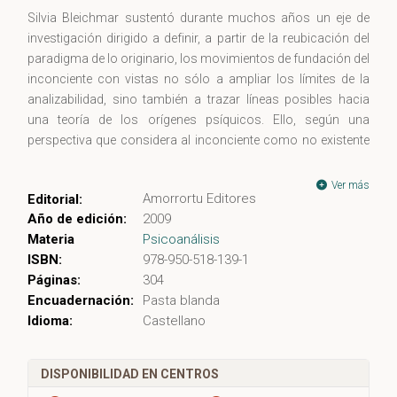
Silvia Bleichmar sustentó durante muchos años un eje de
investigación dirigido a definir, a partir de la reubicación del
paradigma de lo originario, los movimientos de fundación del
inconciente con vistas no sólo a ampliar los límites de la
analizabilidad, sino también a trazar líneas posibles hacia
una teoría de los orígenes psíquicos. Ello, según una
perspectiva que considera al inconciente como no existente
desde los comienzos de la vida.
Ver más
Amorrortu Editores
Editorial:
Ser pensado por el otro es condición de la vida en su
Año de edición:
2009
persistencia. Ser amado y ser pensado implica un no
Materia
Psicoanálisis
apoderamiento del cuerpo por el otro: el cuerpo propio sólo
ISBN:
978-950-518-139-1
llega a ser propio en razón de que alguien, generosamente, ha
Páginas:
304
cedido la propiedad sobre una parte de sí mismo que deviene
Encuadernación:
Pasta blanda
ajena. De esto hablamos cuando decimos "narcisismo
Idioma:
Castellano
trasvasante" de la madre, un narcisismo que no se agota en
la madre misma, ni en el otro concebido simplemente como
metonimia carnal del cuerpo propio. Primeras inscripciones,
DISPONIBILIDAD EN CENTROS
primeras ligazones, los fundamentos de la tópica se asientan