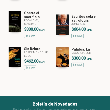
Contra el
Escritos sobre
sacrificio
astrología
RECALCATI,
MASSIMO
JUNG, C.G.
$300.00
$604.00
MXN
MXN
En stock
En stock
Sin Relato
Palabra, La
LOPEZ MONDEJAR,
IZCOVICH, LUIS
LOLA
$300.00
MXN
$462.00
MXN
En stock
En stock
Boletín de Novedades
Recibe la información de nuestras novedades, recomendaciones y