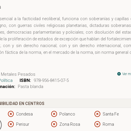
s
encial a la facticidad neoliberal, funciona con soberanías y capillas
gno, con guerras civiles religiosas planetarias, dictaduras soberana
es, democracias parlamentarias y policiales; con disolución del esta
e la proliferación de estados de excepción que hablan del fortalecimie
o; con y sin derecho nacional; con y sin derecho internacional, co
ión fáctica de la norma, en el mercado de la norma, sin norma general 
Metales Pesados
Ver m
Política
ISBN:
978-956-8415-07-5
nación:
Pasta blanda
IBILIDAD EN CENTROS
Condesa
Polanco
Santa Fe
Perisur
Zona Rosa
Roma