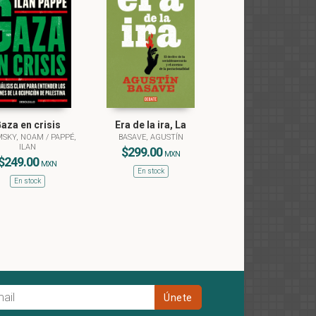
aza en crisis
Era de la ira, La
SKY, NOAM
/
PAPPÉ,
BASAVE, AGUSTÍN
ILAN
$299.00
MXN
$249.00
MXN
En stock
En stock