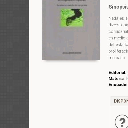
Sinopsi
Nada es es
diverso si
comisarial
en medio d
del estad
proliferac
mercado.
Editorial:
Materia
Encuader
DISPON