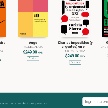
stra
Auge
Charlas imposibles (y
G
urgentes) en el...
VALDÉS, ALICIA
CHOM
MAS
SIERRA, YURIRIA
$249.00
MXN
$249.00
MXN
En stock
N
En stock
edades, recomendaciones y eventos.