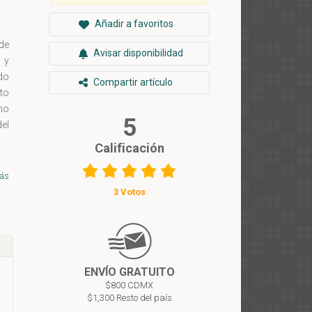
Añadir a favoritos
 de
Avisar disponibilidad
s y
do
Compartir artículo
nto
mo
5
del
Calificación
ás
3 Votos
ENVÍO GRATUITO
$800 CDMX
$1,300 Resto del país