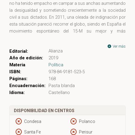
no ha tenido empacho en campar a sus anchas aumentando
la desigualdad y sometiendo crecientemente a la sociedad
civil a sus dictados. En 2011, una oleada de indignación por
esta situación pareció recorrer el globo, siendo en España el
movimiento espontáneo del 15-M su mejor y más
significativo exponente. Pero hoy, pocos años después, todo
ha sido metabolizado, integrado en el sistema, y el malestar
Ver más
Alianza
Editorial:
de la sociedad, lejos de desaparecer, se hace más fuerte e
Año de edición:
2019
inciertamente amenazador. En "El fracaso de la indignación",
Materia
Política
Pierfranco Pellizzetti pone de relieve que, frente a un sistema
ISBN:
978-84-9181-523-5
tan cínico, la indignación no basta, sino que si ha de haber
Páginas:
168
algún cambio, y con él alguna posibilidad de que la sociedad
Encuadernación:
Pasta blanda
recupere posiciones de fuerza, éste habrá de ser a través del
Idioma:
Castellano
conflicto, mediante el cual un sujeto colectivo, cohesionado
por el descubrimiento de la común condición de habérsele
expropiado el futuro, habrá de ocupar democráticamente el
DISPONIBILIDAD EN CENTROS
punto crítico donde poder y dinero actúan en connivencia.
Condesa
Polanco
Santa Fe
Perisur