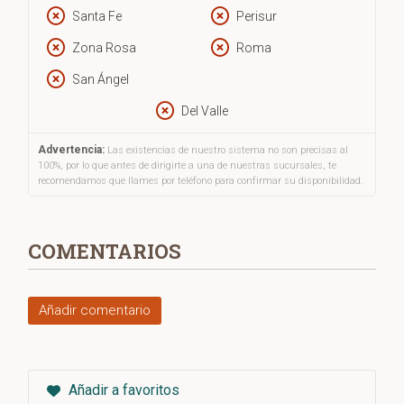
como uno de los escritores más originales del panorama
Santa Fe
Perisur
narrativo español, tras ganar el
Premio Biblioteca Breve
en
2021
con
Trigo limpio
.
Zona Rosa
Roma
San Ángel
Del Valle
Advertencia:
Las existencias de nuestro sistema no son precisas al
100%, por lo que antes de dirigirte a una de nuestras sucursales, te
recomendamos que llames por teléfono para confirmar su disponibilidad.
COMENTARIOS
Añadir comentario
Añadir a favoritos