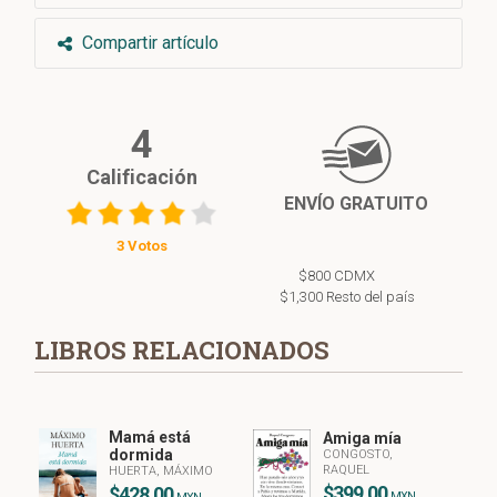
Compartir artículo
4
Calificación
ENVÍO GRATUITO
3 Votos
$800 CDMX
$1,300 Resto del país
LIBROS RELACIONADOS
Mamá está
Amiga mía
dormida
CONGOSTO,
RAQUEL
HUERTA, MÁXIMO
$399.00
$428.00
MXN