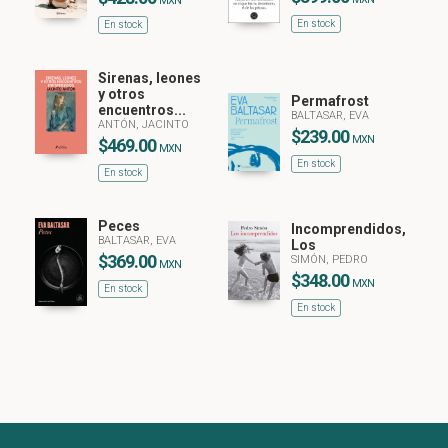
MXN
En stock
En stock
Sirenas, leones
y otros
Permafrost
encuentros...
BALTASAR, EVA
ANTÓN, JACINTO
$239.00
MXN
$469.00
MXN
En stock
En stock
Peces
Incomprendidos,
BALTASAR, EVA
Los
$369.00
SIMÓN, PEDRO
MXN
$348.00
MXN
En stock
En stock