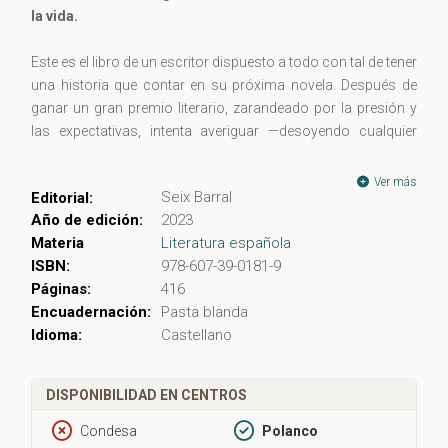
la vida.
Este es el libro de un escritor dispuesto a todo con tal de tener
una historia que contar en su próxima novela. Después de
ganar un gran premio literario, zarandeado por la presión y
las expectativas, intenta averiguar —desoyendo cualquier
consejo— qué se esconde detrás de una misteriosa escena
que presencia mientras pasea a su perro: un hombre llora
Ver más
Seix Barral
Editorial:
abatido y una ambulancia asiste a una persona a las puertas
Año de edición:
2023
del jardín de una vieja casa.
Materia
Literatura española
ISBN:
978-607-39-0181-9
En esta alocada investigación, la vida y la literatura no
Páginas:
416
tardarán en confabularse para poner a prueba este
Encuadernación:
Pasta blanda
estrafalario método de inspiración que le induce a creer que
Idioma:
Castellano
la ficción es la única herramienta válida para gestionar el
amor, la inexpugnable felicidad de la escritura o el devastador
desgarro de la pérdida.
DISPONIBILIDAD EN CENTROS
La flor del rayo
es la novela que consolida a Juan Manuel Gil
Condesa
Polanco