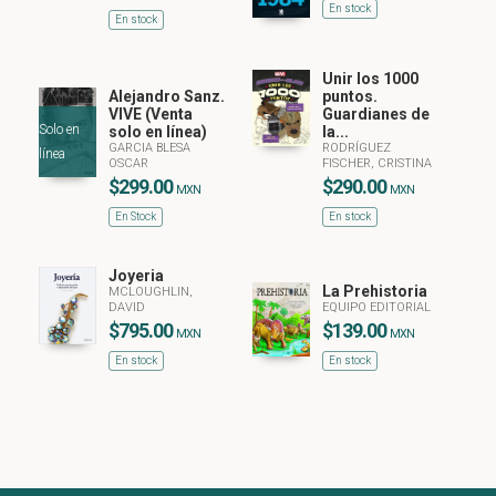
En stock
En stock
Unir los 1000
Alejandro Sanz.
puntos.
VIVE (Venta
Guardianes de
Solo en
solo en línea)
la...
GARCIA BLESA
RODRÍGUEZ
línea
OSCAR
FISCHER, CRISTINA
$299.00
$290.00
MXN
MXN
En Stock
En stock
Joyeria
La Prehistoria
MCLOUGHLIN,
DAVID
EQUIPO EDITORIAL
$795.00
$139.00
MXN
MXN
En stock
En stock