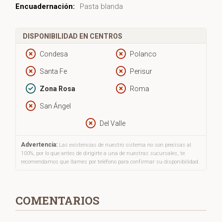
Encuadernación:
Pasta blanda
DISPONIBILIDAD EN CENTROS
Condesa
Polanco
Santa Fe
Perisur
Zona Rosa
Roma
San Ángel
Del Valle
Advertencia:
Las existencias de nuestro sistema no son precisas al
100%, por lo que antes de dirigirte a una de nuestras sucursales, te
recomendamos que llames por teléfono para confirmar su disponibilidad.
COMENTARIOS