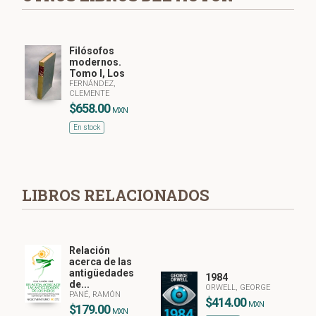
Filósofos
modernos.
Tomo I, Los
FERNÁNDEZ,
CLEMENTE
$658.00
MXN
En stock
LIBROS RELACIONADOS
Relación
acerca de las
antigüedades
1984
de...
ORWELL, GEORGE
PANÉ, RAMÓN
$414.00
MXN
$179.00
MXN