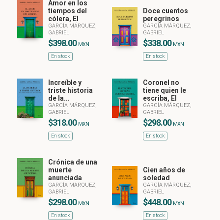
Amor en los
tiempos del
Doce cuentos
cólera, El
peregrinos
GARCÍA MÁRQUEZ,
GARCÍA MÁRQUEZ,
GABRIEL
GABRIEL
$398.00
$338.00
MXN
MXN
En stock
En stock
Increíble y
Coronel no
triste historia
tiene quien le
de la...
escriba, El
GARCÍA MÁRQUEZ,
GARCÍA MÁRQUEZ,
GABRIEL
GABRIEL
$318.00
$298.00
MXN
MXN
En stock
En stock
Crónica de una
muerte
Cien años de
anunciada
soledad
GARCÍA MÁRQUEZ,
GARCÍA MÁRQUEZ,
GABRIEL
GABRIEL
$298.00
$448.00
MXN
MXN
En stock
En stock