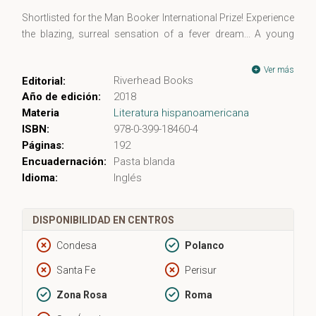
Shortlisted for the Man Booker International Prize! Experience
the blazing, surreal sensation of a fever dream... A young
woman named Amanda lies dying in a rural hospital clinic. A
boy named David sits beside her. She's not his mother. He's
Ver más
Riverhead Books
Editorial:
not her child. Together, they tell a haunting story of broken
Año de edición:
2018
souls, toxins, and the power and desperation of family. Fever
Materia
Literatura hispanoamericana
Dream is a nightmare come to life, a ghost story for the real
ISBN:
978-0-399-18460-4
world, a love story and a cautionary tale. One of the freshest
Páginas:
192
new voices to come out of the Spanish language and
Encuadernación:
Pasta blanda
translated into English for the first time, Samanta Schweblin
Idioma:
Inglés
creates an aura of strange psychological menace and
otherworldly reality in this absorbing, unsettling, taut novel.
DISPONIBILIDAD EN CENTROS
Condesa
Polanco
Santa Fe
Perisur
Zona Rosa
Roma