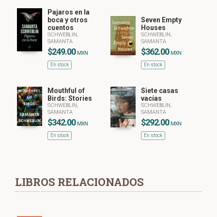
Pajaros en la
boca y otros
Seven Empty
cuentos
Houses
SCHWEBLIN,
SCHWEBLIN,
SAMANTA
SAMANTA
$249.00
$362.00
MXN
MXN
En stock
En stock
Mouthful of
Siete casas
Birds: Stories
vacías
SCHWEBLIN,
SCHWEBLIN,
SAMANTA
SAMANTA
$342.00
$292.00
MXN
MXN
En stock
En stock
LIBROS RELACIONADOS