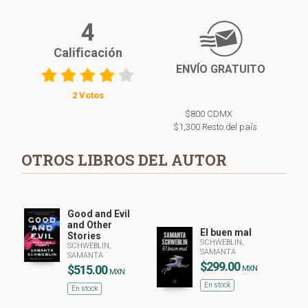
4
Calificación
ENVÍO GRATUITO
2 Votos
$800 CDMX
$1,300 Resto del país
OTROS LIBROS DEL AUTOR
Good and Evil
and Other
El buen mal
Stories
SCHWEBLIN,
SCHWEBLIN,
SAMANTA
SAMANTA
$299.00
$515.00
MXN
MXN
En stock
En stock