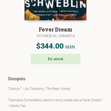
Fever Dream
SCHWEBLIN, SAMANTA
$344.00
MXN
En stock
Sinopsis
"Genius." --Jia Tolentino, The New Yorker
"Samanta Schweblin's electric story reads like a Fever Dream."
--Vanity Fair