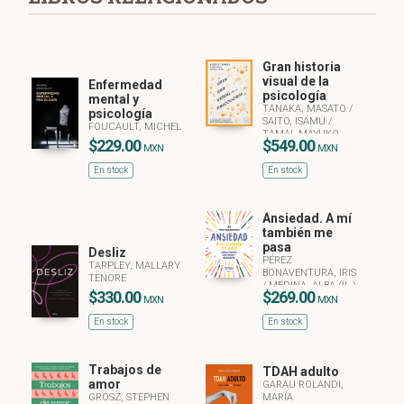
Gran historia
visual de la
Enfermedad
psicología
mental y
TANAKA, MASATO
/
psicología
SAITO, ISAMU
/
FOUCAULT, MICHEL
TAMAI, MAYUKO
$229.00
$549.00
MXN
MXN
En stock
En stock
Ansiedad. A mí
también me
pasa
Desliz
PÉREZ
TARPLEY, MALLARY
BONAVENTURA, IRIS
TENORE
/
MEDINA, ALBA (IL.)
$330.00
$269.00
MXN
MXN
En stock
En stock
Trabajos de
TDAH adulto
amor
GARAU ROLANDI,
GROSZ, STEPHEN
MARÍA