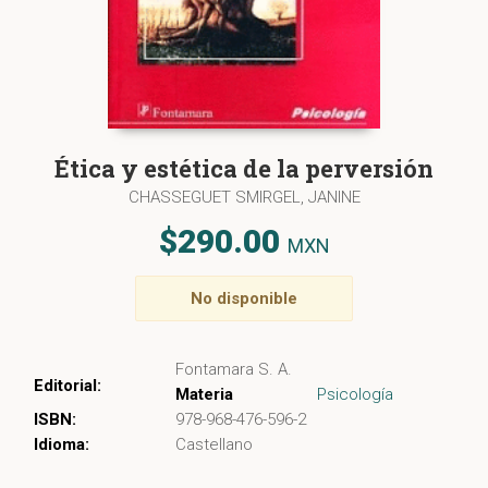
Ética y estética de la perversión
CHASSEGUET SMIRGEL, JANINE
$290.00
MXN
No disponible
Fontamara S. A.
Editorial:
Materia
Psicología
ISBN:
978-968-476-596-2
Idioma:
Castellano