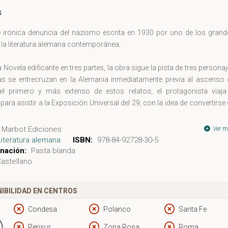
s
e irónica denuncia del nazismo escrita en 1930 por uno de los grand
 la literatura alemana contemporánea.
 Novela edificante en tres partes, la obra sigue la pista de tres persona
as se entrecruzan en la Alemania inmediatamente previa al ascenso 
n el primero y más extenso de estos relatos, el protagonista viaja
para asistir a la Exposición Universal del 29, con la idea de convertirse
. Los otros dos relatos se ocupan de la caída en la prostitución
rescate moral de una amiga suya en Múnich.
Marbot Ediciones
Ver m
Literatura alemana
ISBN:
978-84-92728-30-5
nación:
Pasta blanda
astellano
IBILIDAD EN CENTROS
Condesa
Polanco
Santa Fe
Perisur
Zona Rosa
Roma