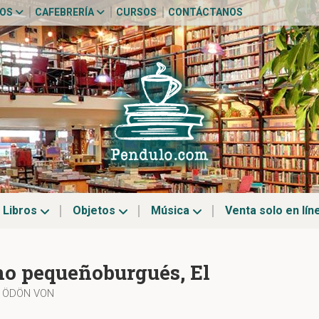
TOS
CAFEBRERÍA
CURSOS
CONTÁCTANOS
Libros
Objetos
Música
Venta solo en lín
no pequeñoburgués, El
, ÖDÖN VON