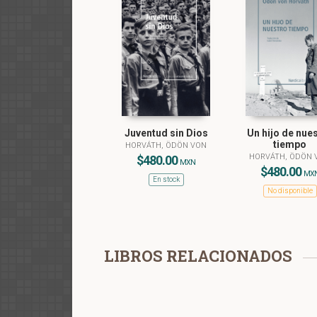
Juventud sin Dios
Un hijo de nue
tiempo
HORVÁTH, ÖDÖN VON
HORVÁTH, ÖDÖN 
$480.00
MXN
$480.00
MX
En stock
No disponible
LIBROS RELACIONADOS