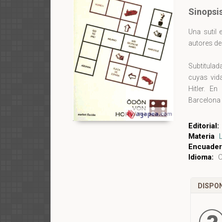
Sinopsi
Una sutil 
autores de
Subtitulada
cuyas vid
Hitler. E
Barcelona 
"moderno"
posterior 
Editorial:
Materia
Encuader
Idioma:
C
DISPON