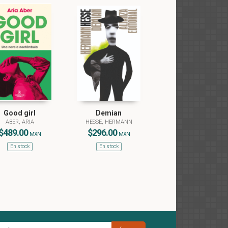
Good girl
Demian
ABER, ARIA
HESSE, HERMANN
$489.00
$296.00
MXN
MXN
En stock
En stock