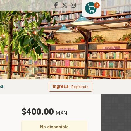
0
ea
Ingresa
| Regístrate
$400.00
MXN
No disponible