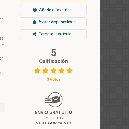
Añadir a favoritos
es
Avisar disponibilidad
Compartir artículo
jes
de
5
 a
 en
Calificación
 y
ás
3 Votos
ENVÍO GRATUITO
$800 CDMX
$1,300 Resto del país