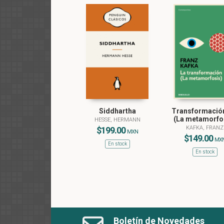
Siddhartha
Transformación
(La metamorfo
HESSE, HERMANN
KAFKA, FRANZ
$199.00
MXN
$149.00
MX
En stock
En stock
Boletín de Novedades