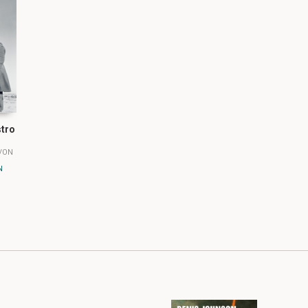
stro
VON
N