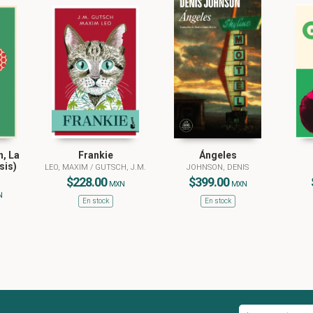
, La
Frankie
Ángeles
sis)
LEO, MAXIM
/
GUTSCH, J.M.
JOHNSON, DENIS
$228.00
$399.00
MXN
MXN
N
En stock
En stock