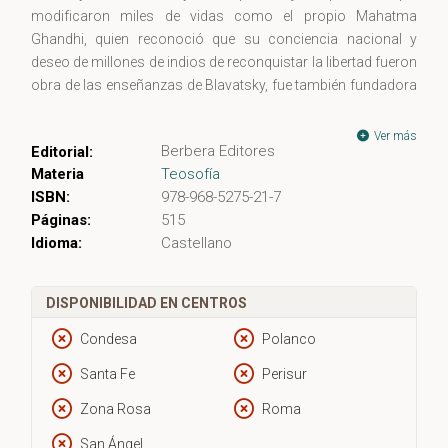
modificaron miles de vidas como el propio Mahatma
Ghandhi, quien reconoció que su conciencia nacional y
deseo de millones de indios de reconquistar la libertad fueron
obra de las enseñanzas de Blavatsky, fue también fundadora
de la Sociedad Teosófica en Nueva York por el año de 1875
con el fin de compartir estudios místicos y ocultistas. Atisbar
Ver más
Berbera Editores
Editorial:
en La Doctrina Secreta es cruzar el umbral y participar de ese
Materia
Teosofía
conocimiento esotérico, de donde la Sra. Blavatsky bebió.
ISBN:
978-968-5275-21-7
Páginas:
515
Idioma:
Castellano
DISPONIBILIDAD EN CENTROS
Condesa
Polanco
Santa Fe
Perisur
Zona Rosa
Roma
San Ángel