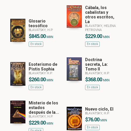
Cábala, los
cabalistas y
otros escritos,
Glosario
La
teosófico
BLAVATSKY, HELENA
BLAVATSKY, H.P.
PETROVNA
$845.00
$229.00
MXN
MXN
En stock
En stock
Doctrina
Esoterismo de
secreta, La:
Pistis Sophia
Tomo II
BLAVATSKY H.P.
BLAVATSKY, H.P.
$260.00
$368.00
MXN
MXN
En stock
En stock
Misterio de los
estados
Nuevo ciclo, El
después de la...
BLAVATSKY, H.P.
BLAVATSKY, H.P.
$76.00
MXN
$229.00
MXN
En stock
En stock