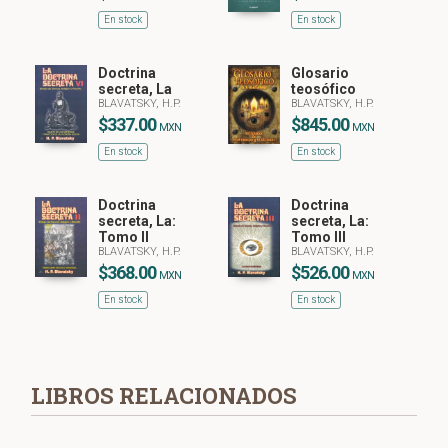
En stock
En stock
Doctrina
Glosario
secreta, La
teosófico
BLAVATSKY, H.P.
BLAVATSKY, H.P.
$337.00
$845.00
MXN
MXN
En stock
En stock
Doctrina
Doctrina
secreta, La:
secreta, La:
Tomo II
Tomo III
BLAVATSKY, H.P.
BLAVATSKY, H.P.
$368.00
$526.00
MXN
MXN
En stock
En stock
LIBROS RELACIONADOS