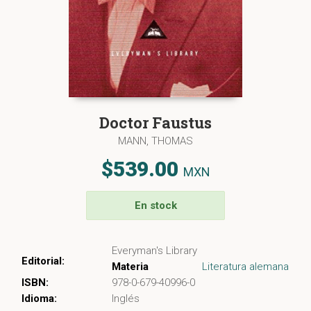
Doctor Faustus
MANN, THOMAS
$539.00
MXN
En stock
Everyman's Library
Editorial:
Materia
Literatura alemana
ISBN:
978-0-679-40996-0
Idioma:
Inglés