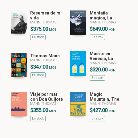
Resumen de mi
Montaña
vida
mágica, La
MANN, THOMAS
MANN, THOMAS
$375.00
$649.00
MXN
MXN
En stock
En stock
Muerte en
Thomas Mann
Venecia, La
MANN, THOMAS
MANN, THOMAS
$347.00
MXN
$320.00
MXN
En stock
En stock
Viaje por mar
Magic
con Don Quijote
Mountain, The
MANN, THOMAS
MANN, THOMAS
$355.00
$427.00
MXN
MXN
En stock
En stock