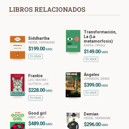
LIBROS RELACIONADOS
Transformación,
La (La
Siddhartha
metamorfosis)
HESSE, HERMANN
KAFKA, FRANZ
$199.00
MXN
$149.00
MXN
En stock
En stock
Ángeles
Frankie
JOHNSON, DENIS
LEO, MAXIM
/
$399.00
GUTSCH, J.M.
MXN
$228.00
MXN
En stock
En stock
Good girl
Demian
ABER, ARIA
HESSE, HERMANN
$489.00
$296.00
MXN
MXN