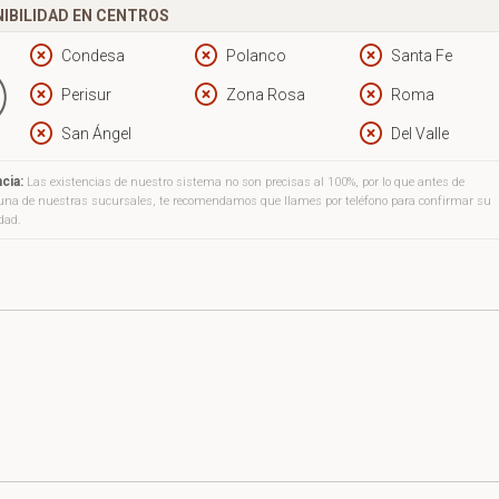
IBILIDAD EN CENTROS
Condesa
Polanco
Santa Fe
Perisur
Zona Rosa
Roma
San Ángel
Del Valle
cia:
Las existencias de nuestro sistema no son precisas al 100%, por lo que antes de
a una de nuestras sucursales, te recomendamos que llames por teléfono para confirmar su
idad.