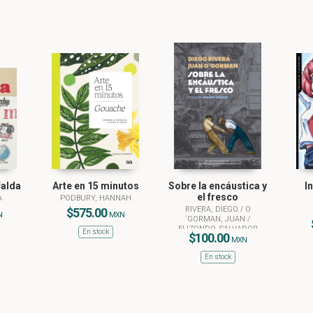
falda
Arte en 15 minutos
Sobre la encáustica y
I
el fresco
A
PODBURY, HANNAH
RIVERA, DIEGO
/
O
$575.00
N
MXN
´GORMAN, JUAN
/
ELIZONDO, SALVADOR
En stock
$100.00
(PRÓL.)
MXN
En stock