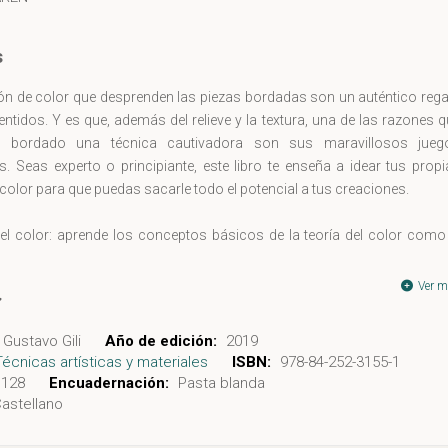
s
ón de color que desprenden las piezas bordadas son un auténtico rega
entidos. Y es que, además del relieve y la textura, una de las razones 
l bordado una técnica cautivadora son sus maravillosos jueg
. Seas experto o principiante, este libro te enseña a idear tus prop
 color para que puedas sacarle todo el potencial a tus creaciones.
 el color: aprende los conceptos básicos de la teoría del color como
saturación o la temperatura, y cómo trabajar con cartas y esquemas 
Ver m
s propias paletas: entrena tu ojo para identificar aquellos colores 
te de los objetos, las escenas y los lugares de tu vida cotidiana e incl
Gustavo Gili
Año de edición:
2019
cuerdos y asociaciones, y diseña tus propias cartas creando palet
Técnicas artísticas y materiales
ISBN:
978-84-252-3155-1
riginales.
128
Encuadernación:
Pasta blanda
: ponlo todo en práctica y con plantillas y patrones, elabora cinco bel
astellano
 de bordado.