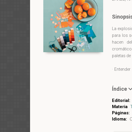
Sinopsi
La explosi
para los s
hacen de
cromáticos
paletas de
· Entender
valor, la 
color.
Índice
· Crear tu
forman par
Editorial:
de tus re
Materia
frescas y o
Páginas:
·Proyectos
Idioma:
C
proyectos