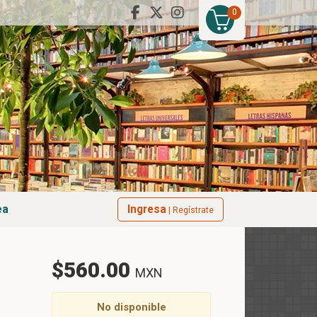
0
ea
Ingresa
| Regístrate
$560.00
MXN
No disponible