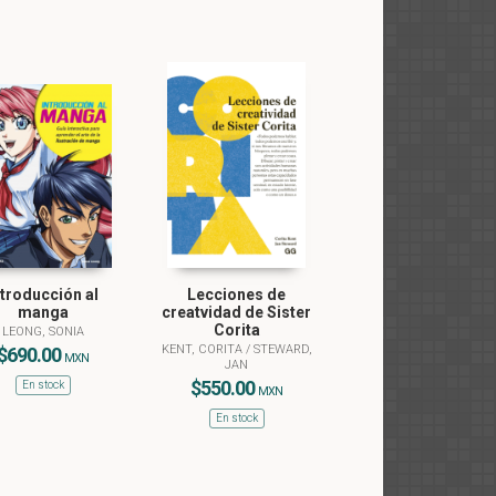
ntroducción al
Lecciones de
manga
creatvidad de Sister
Corita
LEONG, SONIA
KENT, CORITA
/
STEWARD,
$690.00
MXN
JAN
$550.00
En stock
MXN
En stock