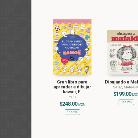
Gran libro para
Dibujando a Ma
aprender a dibujar
SANZ, MARIAN
kawaii, El
$199.00
MX
YUU
$248.00
En stock
MXN
En stock