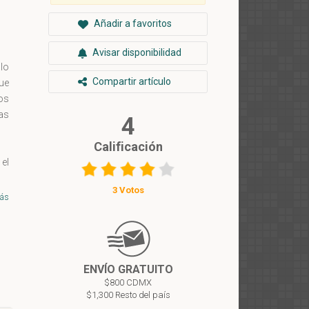
Añadir a favoritos
Avisar disponibilidad
lo
Compartir artículo
que
os
ias
4
Calificación
 el
de
3 Votos
ás
que
uso
as
ENVÍO GRATUITO
los
$800 CDMX
$1,300 Resto del país