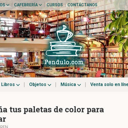
TOS
CAFEBRERÍA
CURSOS
CONTÁCTANOS
Libros
Objetos
Música
Venta solo en lín
a tus paletas de color para
ar
AREN