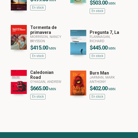
MXN
$503.00
MXN
En stock
En stock
Tormenta de
primavera
Pregunta 7, La
MORRISON, NANCY
FLANNAGAN,
BRYSSON
RICHARD
$415.00
$445.00
MXN
MXN
En stock
En stock
Caledonian
Burn Man
Road
JARMAN, MARK
O'HAGAN, ANDREW
ANTHONY
$665.00
$402.00
MXN
MXN
En stock
En stock