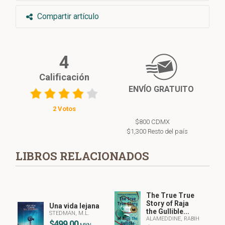
Compartir artículo
4
Calificación
ENVÍO GRATUITO
2 Votos
$800 CDMX
$1,300 Resto del país
LIBROS RELACIONADOS
The True True
Story of Raja
Una vida lejana
the Gullible...
STEDMAN, M.L.
ALAMEDDINE, RABIH
$499.00