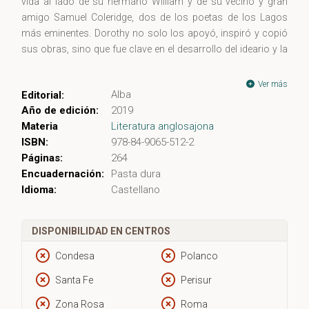
vida al lado de su hermano William y de su vecino y gran
amigo Samuel Coleridge, dos de los poetas de los Lagos
más eminentes. Dorothy no solo los apoyó, inspiró y copió
sus obras, sino que fue clave en el desarrollo del ideario y la
estética del Romanticismo inglés, donde la naturaleza ?
presencia vivísima y constante? no se concebía sin el
Ver más
Alba
Editorial:
pensamiento o la emoción humanas. William Wordsworth
Año de edición:
2019
decía de su hermana que «me daba ojos, me daba oídos»:
Materia
Literatura anglosajona
estos diarios atestiguan que esos ojos, esos oídos, eran
ISBN:
978-84-9065-512-2
sobre todo suyos.
Páginas:
264
Encuadernación:
Pasta dura
Idioma:
Castellano
DISPONIBILIDAD EN CENTROS
Condesa
Polanco
Santa Fe
Perisur
Zona Rosa
Roma