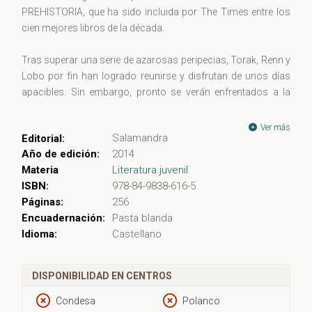
PREHISTORIA, que ha sido incluida por The Times entre los
cien mejores libros de la década.
Tras superar una serie de azarosas peripecias, Torak, Renn y
Lobo por fin han logrado reunirse y disfrutan de unos días
apacibles. Sin embargo, pronto se verán enfrentados a la
peor pesadilla imaginable. Durante una rutinaria partida de
caza, los Devoradores de Almas secuestran a Lobo con
Ver más
Salamandra
Editorial:
malévolas intenciones. Para seguir la pista de su fiel amigo,
Año de edición:
2014
Torak tiene que recurrir a su poder de trasladar su espíritu al
Materia
Literatura juvenil
cuerpo de los animales, aunque el uso de este portentoso
ISBN:
978-84-9838-616-5
don puede acabar destruyéndolo. El enfrentamiento final con
Páginas:
256
los Devoradores se librará en el lejano y helado Norte, donde
Encuadernación:
Pasta blanda
nuestros valientes protagonistas deberán recurrir a todo su
Idioma:
Castellano
ingenio y coraje en un entorno inhóspito y plagado de
peligros indescriptibles.
DISPONIBILIDAD EN CENTROS
Condesa
Polanco