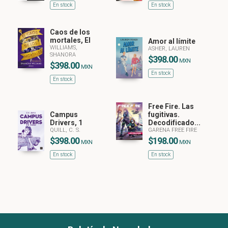
En stock
En stock
Caos de los
mortales, El
Amor al límite
WILLIAMS,
ASHER, LAUREN
SHANORA
$398.00
MXN
$398.00
MXN
En stock
En stock
Free Fire. Las
Campus
fugitivas.
Drivers, 1
Decodificado...
QUILL, C. S.
GARENA FREE FIRE
$398.00
$198.00
MXN
MXN
En stock
En stock