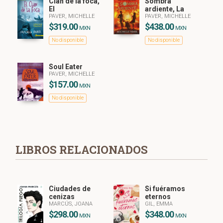
Clan de la foca,
Sombra
El
ardiente, La
PAVER, MICHELLE
PAVER, MICHELLE
$319.00
$438.00
MXN
MXN
No disponible
No disponible
Soul Eater
PAVER, MICHELLE
$157.00
MXN
No disponible
LIBROS RELACIONADOS
Ciudades de
Si fuéramos
cenizas
eternos
MARCÚS, JOANA
GIL, EMMA
$298.00
$348.00
MXN
MXN