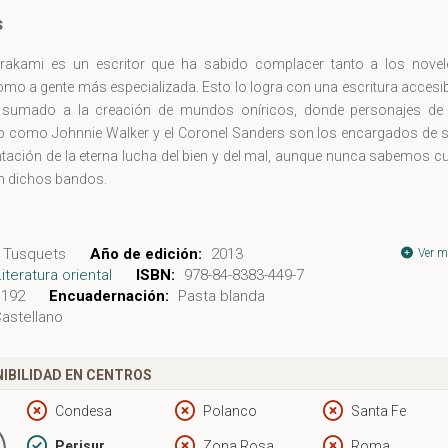
s
rakami es un escritor que ha sabido complacer tanto a los novel
omo a gente más especializada. Esto lo logra con una escritura accesi
, sumado a la creación de mundos oníricos, donde personajes de 
op como Johnnie Walker y el Coronel Sanders son los encargados de s
ntación de la eterna lucha del bien y del mal, aunque nunca sabemos c
en dichos bandos.
róximo (en nuestro país estará a la venta unos meses después) saldrá a
su natal Japón la nueva novela de Murakami. Mientras que esperamos 
Tusquets
Año de edición:
2013
Ver m
 este nuevo material, podemos deleitarnos con "Después del terremoto
Literatura oriental
ISBN:
978-84-8383-449-7
elatos inspirados en el temblor que sacudió a la ciudad de Kobe en 199
192
Encuadernación:
Pasta blanda
astellano
a más de cinco mil personas, que lamentablemente en su momento fue 
or sismo en azotar la isla nipona.
IBILIDAD EN CENTROS
s después de este terrible hecho, Murakami escribió seis cuentos q
 están inmersos en el dolor mismo que provocó el terremoto, sí n
Condesa
Polanco
Santa Fe
 cómo estos hechos cambian la vida de las personas. Un ejemplo ser
Perisur
Zona Rosa
Roma