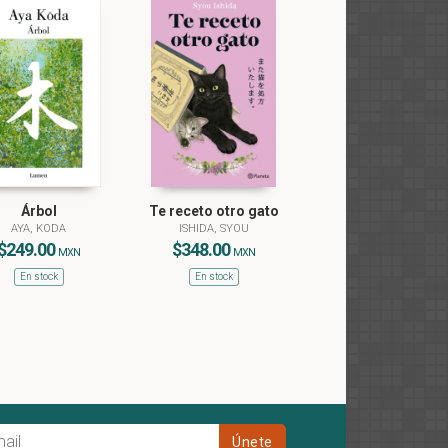
Árbol
Te receto otro gato
AYA, KODA
ISHIDA, SYOU
$249.00
$348.00
MXN
MXN
En stock
En stock