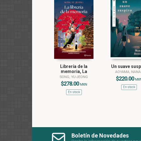
Librería de la
Un suave susp
memoria, La
AOYAMA, NANA
SONG, YU-JEONG
$220.00
MX
$278.00
MXN
En stock
En stock
Boletín de Novedades