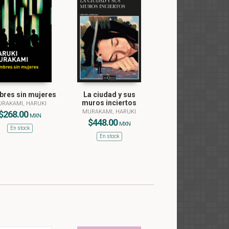
 en
on
 y,
na
to
res sin mujeres
La ciudad y sus
muros inciertos
RAKAMI, HARUKI
MURAKAMI, HARUKI
$268.00
MXN
 se
$448.00
MXN
En stock
le
En stock
 El
e,
das
ión
el