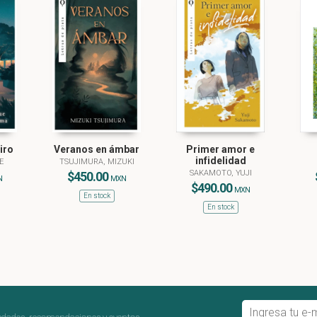
iro
Veranos en ámbar
Primer amor e
infidelidad
E
TSUJIMURA, MIZUKI
SAKAMOTO, YUJI
$450.00
N
MXN
$490.00
MXN
En stock
En stock