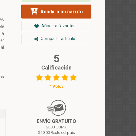
Añadir a mi carrito
es
Añadir a favoritos
ble
la
Compartir artículo
er
uál
5
Calificación
 la
la
ás
",
4 Votos
5 y
el
ue
ENVÍO GRATUITO
os
$800 CDMX
ía
$1,300 Resto del país