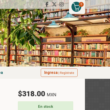
0
ea
Ingresa
| Regístrate
$318.00
MXN
En stock