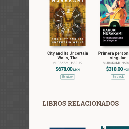
Jack Londo
sus playas
utilizados
ante el c
comunica
espectácul
Reseña esc
City and Its Uncertain
Primera person
Walls, The
singular
MURAKAMI, HARUKI
MURAKAMI, HAR
dLa magnit
$678.00
$318.00
MXN
MX
cobró más 
En stock
En stock
suceso sei
protagonis
unas veces
de aquello
LIBROS RELACIONADOS
aterrada 
sufrimien