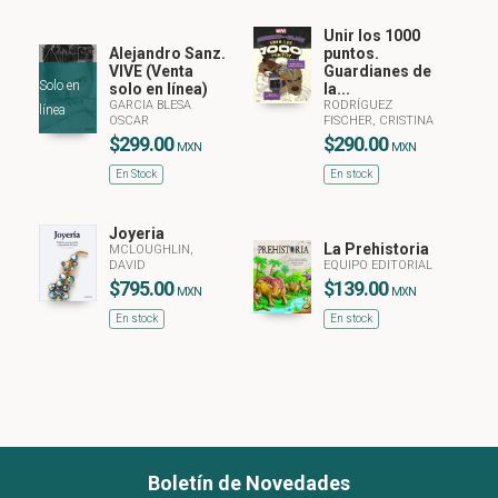
Unir los 1000
Alejandro Sanz.
puntos.
VIVE (Venta
Guardianes de
Solo en
solo en línea)
la...
GARCIA BLESA
RODRÍGUEZ
línea
OSCAR
FISCHER, CRISTINA
$299.00
$290.00
MXN
MXN
En Stock
En stock
Joyeria
La Prehistoria
MCLOUGHLIN,
DAVID
EQUIPO EDITORIAL
$795.00
$139.00
MXN
MXN
En stock
En stock
Boletín de Novedades