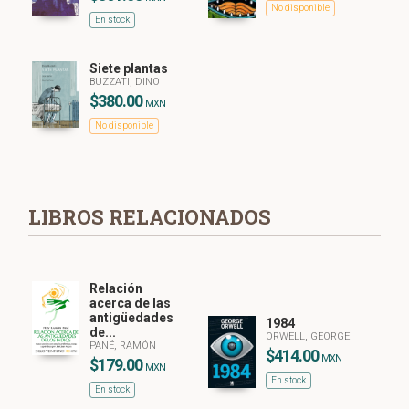
No disponible
En stock
Siete plantas
BUZZATI, DINO
$380.00
MXN
No disponible
LIBROS RELACIONADOS
Relación
acerca de las
antigüedades
1984
de...
ORWELL, GEORGE
PANÉ, RAMÓN
$414.00
MXN
$179.00
MXN
En stock
En stock