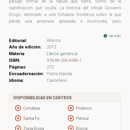
paisaje formal de la fábula que narra, como de la
significación que oculta. La historia del oficial Giovanni
Drogo, destinado a una fortaleza fronteriza sobre la que
pende una amenaza aplazada e inconcreta, pero
obsesivamente presente, se halla cargada de resonancias
que la conectan con algunos de los más hondos problemas
Ver más
Alianza
Editorial:
de la existencia, como la seguridad como valor contrapuesto
Año de edición:
2012
a la libertad, la progresiva resignación ante el estrechamiento
Materia
Libros genérica
de las posibilidades vitales de realización, o la frustración de
ISBN:
978-84-206-6986-1
las expectativas de hechos excepcionales que cambien el
Páginas:
272
sentido de la existencia. Otras obras de Buzzati en esta
Encuadernación:
Pasta blanda
colección: ?Los siete mensajeros y otros relatos?.
Idioma:
Castellano
Traducción de Esther Benítez
DISPONIBILIDAD EN CENTROS
Condesa
Polanco
Santa Fe
Perisur
Zona Rosa
Roma