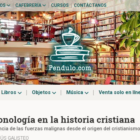
TOS
CAFEBRERÍA
CURSOS
CONTÁCTANOS
Libros
Objetos
Música
Venta solo en lín
nología en la historia cristiana
ncia de las fuerzas malignas desde el origen del cristianism
ESÚS GALISTEO