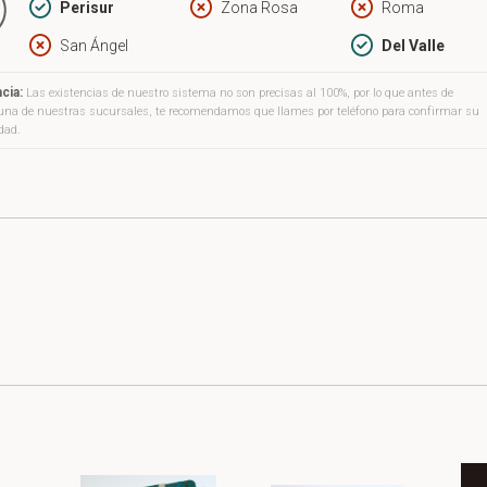
Perisur
Zona Rosa
Roma
a y el pensamiento occidental.
San Ángel
Del Valle
cia:
Las existencias de nuestro sistema no son precisas al 100%, por lo que antes de
a una de nuestras sucursales, te recomendamos que llames por teléfono para confirmar su
idad.