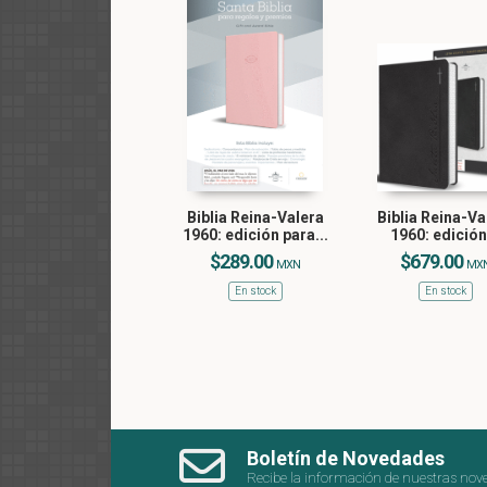
Biblia Reina-Valera
Biblia Reina-Va
1960: edición para...
1960: edición.
$289.00
$679.00
MXN
MX
En stock
En stock
Boletín de Novedades
Recibe la información de nuestras nov