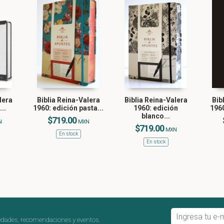
lera
Biblia Reina-Valera
Biblia Reina-Valera
Bib
..
1960: edición pasta...
1960: edición
1960
blanco...
$719.00
N
MXN
$719.00
MXN
En stock
En stock
edades, recomendaciones y eventos.