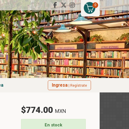
0
ea
Ingresa
| Regístrate
$774.00
MXN
o
En stock