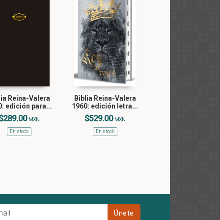
lia Reina-Valera
Biblia Reina-Valera
: edición para...
1960: edición letra...
$289.00
$529.00
MXN
MXN
En stock
En stock