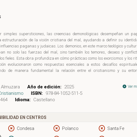
s
er simples supersticiones, las creencias demonológicas desempeñan un pa
la estructuración de la visión cristiana del mal, ayudando a definir su identi
 influencias paganas y judaicas. Los demonios, en este marco teológico y cultur
an no solo las fuerzas del mal, sino también los temores, deseos y conflic
los fieles. Esta obra profundiza en cómo prácticas como los exorcismos y los ri
ción evolucionaron como respuestas esenciales a estos desafíos espiritual
ndo de manera fundamental la relación entre el cristianismo y su ento
l.
de estas páginas, se examina detalladamente el papel de los exorcismos en 
Almuzara
Año de edición:
2025
Ver m
munidades cristianas y los rituales que surgieron para enfrentar el mal. Es
Cristianismo
ISBN:
978-84-1052-511-5
 solo eran ritos aislados, sino que formaron parte integral de la vida religios
464
Idioma:
Castellano
uyendo en la cohesión y evolución de estas comunidades.
 obra abarca no solo los aspectos teológicos, sino también exploracio
IBILIDAD EN CENTROS
 representaciones artísticas y regulaciones legales vinculadas con la demonolog
una visión amplia sobre cómo estas creencias impregnaron y modificaron ot
Condesa
Polanco
Santa Fe
saber y la práctica cotidiana, desde el derecho romano y la medicina hasta
 proporcionando un entendimiento más rico y matizado de su influencia perdura