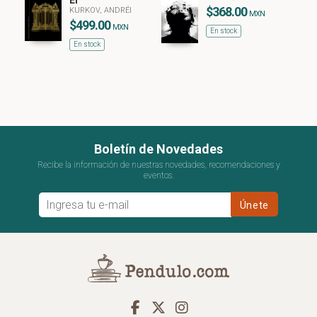
El
$368.00
KURKOV, ANDRÉI
MXN
$499.00
MXN
En stock
En stock
Boletín de Novedades
Recibe la información de nuestras novedades, recomendaciones y
eventos.