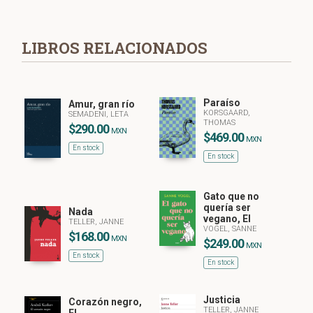
LIBROS RELACIONADOS
Paraíso
Amur, gran río
KORSGAARD,
SEMADENI, LETA
THOMAS
$290.00
MXN
$469.00
MXN
En stock
En stock
Gato que no
quería ser
Nada
vegano, El
TELLER, JANNE
VOGEL, SANNE
$168.00
MXN
$249.00
MXN
En stock
En stock
Justicia
Corazón negro,
TELLER, JANNE