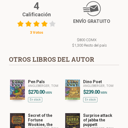
4
Calificación
ENVÍO GRATUITO
3 Votos
$800 CDMX
$1,300 Resto del país
OTROS LIBROS DEL AUTOR
Pen Pals
Dino Poet
ANGLEBERGER, TOM
ANGLEBERGER, TOM
$270.00
$239.00
MXN
MXN
En stock
En stock
Secret of the
Surprise attack
Fortune
of jabba the
Wookiee, the
puppett