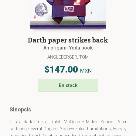
Darth paper strikes back
An origami Yoda book
ANGLEBERGER, TOM
$147.00
MXN
En stock
Sinopsis
It is a dark time at Ralph McQuarrie Middle School. After
suffering several Origami Yoda–related humiliations, Harvey
manages to get Dwight suspended from school for being a