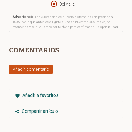
Del Valle
Advertencia:
Las existencias de nuestro sistema no son precisas al
100%, por lo que antes de dirigirte a una de nuestras sucursales, te
recomendamos que llames por teléfono para confirmar su disponibilidad.
COMENTARIOS
Añadir comentario
Añadir a favoritos
Compartir artículo