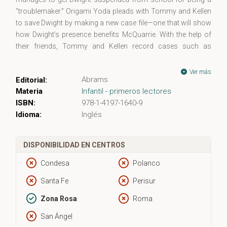
“troublemaker.” Origami Yoda pleads with Tommy and Kellen
to save Dwight by making a new case file—one that will show
how Dwight’s presence benefits McQuarrie. With the help of
their friends, Tommy and Kellen record cases such as
“Origami Yoda and the Pre-eaten Wiener,” “Origami Yoda and
the Exploding Pizza Bagels,” and “Origami Yoda and
Ver más
Abrams
Editorial:
Wonderland: The Musical.” But Harvey and his Darth Paper
Materia
Infantil - primeros lectores
puppet have a secret plan that could make Dwight’s
ISBN:
978-1-4197-1640-9
suspension permanent . . .
Idioma:
Inglés
This is the second case file in the blockbuster bestselling
Origami Yoda series, written by Tom Angleberger, author of
Star Wars: Return of the Jedi: Beware the Power of the Dark
DISPONIBILIDAD EN CENTROS
Side, showcasing his proven knack for authentically
capturing the intrigues, fads, and dramas of middle school in
Condesa
Polanco
“a satisfying tale of friendship and just resistance to
Santa Fe
Perisur
authority” (Kirkus Reviews, starred review).
Zona Rosa
Roma
San Ángel