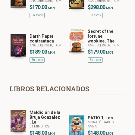
ANGLEBERGER, TOM
ANGLEBERGER, TOM
$170.00
$298.00
MXN
MXN
En stock
En stock
Secret of the
Darth Paper
fortune
contraataca
wookiee, The
ANGLEBERGER, TOM
ANGLEBERGER, TOM
$189.00
$179.00
MXN
MXN
En stock
En stock
LIBROS RELACIONADOS
Maldición de la
Bruja González
PATIO 1, Los
, La
MORATÓ GARCÍA,
31 MINUTOS
ANNA
$148.00
$148.00
MXN
MXN