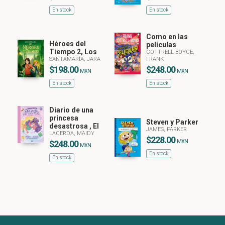
En stock
En stock
Como en las
Héroes del
películas
Tiempo 2, Los
COTTRELL-BOYCE,
SANTAMARÍA, JARA
FRANK
$198.00
$248.00
MXN
MXN
En stock
En stock
Diario de una
princesa
Steven y Parker
desastrosa , El
JAMES, PARKER
LACERDA, MAIDY
$228.00
MXN
$248.00
MXN
En stock
En stock