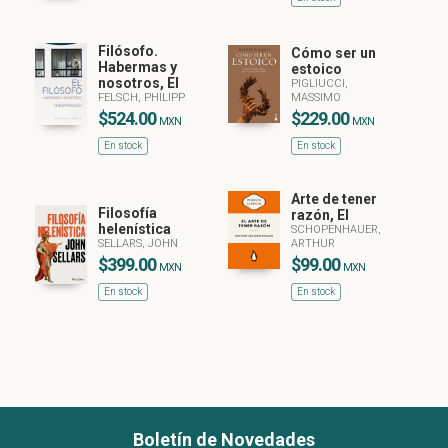
Filósofo.
Cómo ser un
Habermas y
estoico
nosotros, El
PIGLIUCCI,
FELSCH, PHILIPP
MASSIMO
$524.00
$229.00
MXN
MXN
En stock
En stock
Arte de tener
Filosofía
razón, El
helenística
SCHOPENHAUER,
SELLARS, JOHN
ARTHUR
$399.00
$99.00
MXN
MXN
En stock
En stock
Boletín de Novedades