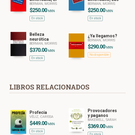
BERMAN, MORRIS
BERMAN, MORRIS
$250.00
$250.00
MXN
MXN
En stock
En stock
Belleza
¿Ya llegamos?
neurótica
BERMAN, MORRIS
BERMAN, MORRIS
$290.00
MXN
$370.00
MXN
No disponible
En stock
LIBROS RELACIONADOS
Provocadores
Profecía
y paganos
VÉLIZ, CARISSA
BAKEWELL, SARAH
$449.00
MXN
$369.00
MXN
En stock
En stock