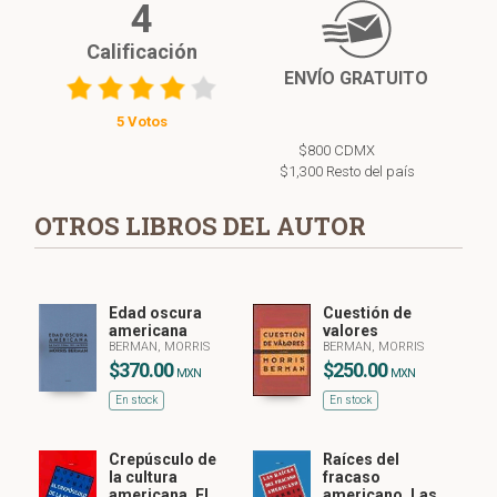
4
Calificación
ENVÍO GRATUITO
5 Votos
$800 CDMX
$1,300 Resto del país
OTROS LIBROS DEL AUTOR
Edad oscura
Cuestión de
americana
valores
BERMAN, MORRIS
BERMAN, MORRIS
$370.00
$250.00
MXN
MXN
En stock
En stock
Crepúsculo de
Raíces del
la cultura
fracaso
americana, El
americano, Las