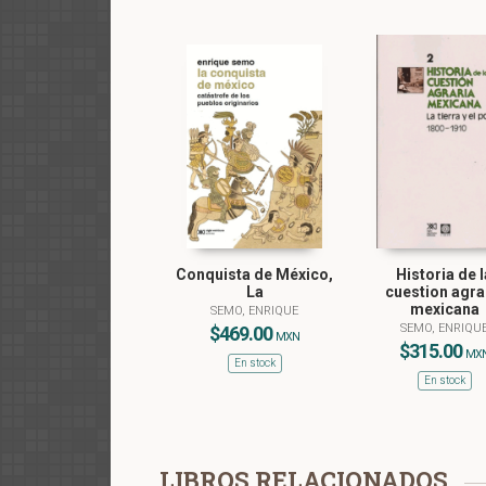
Conquista de México,
Historia de l
La
cuestion agra
mexicana
SEMO, ENRIQUE
SEMO, ENRIQU
$469.00
MXN
$315.00
MX
En stock
En stock
LIBROS RELACIONADOS