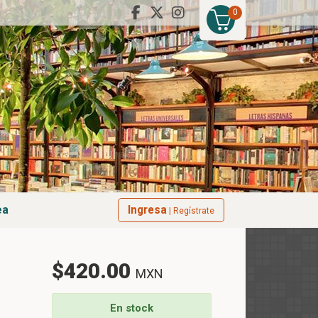
0
ea
Ingresa
| Regístrate
$420.00
MXN
En stock