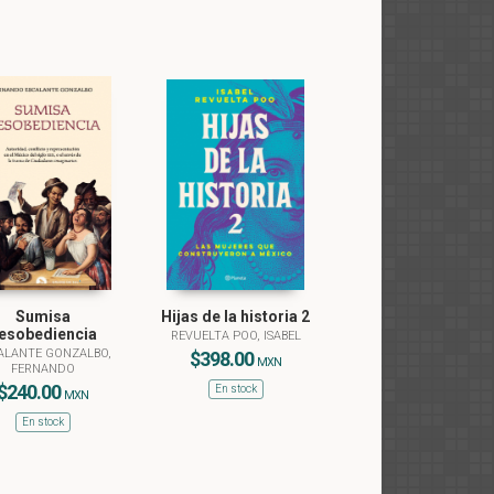
Sumisa
Hijas de la historia 2
esobediencia
REVUELTA POO, ISABEL
ALANTE GONZALBO,
$398.00
MXN
FERNANDO
$240.00
En stock
MXN
En stock