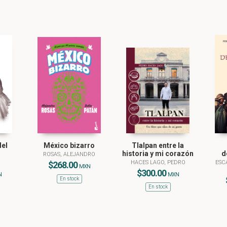
del
México bizarro
Tlalpan entre la
historia y mi corazón
d
ROSAS, ALEJANDRO
HACES LAGO, PEDRO
ESC
$268.00
MXN
$300.00
N
MXN
En stock
En stock