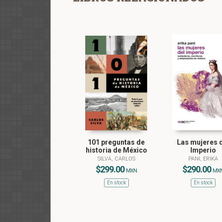
101 preguntas de
Las mujeres 
historia de México
Imperio
SILVA, CARLOS
PANI, ERIKA
$299.00
$290.00
MXN
MX
En stock
En stock