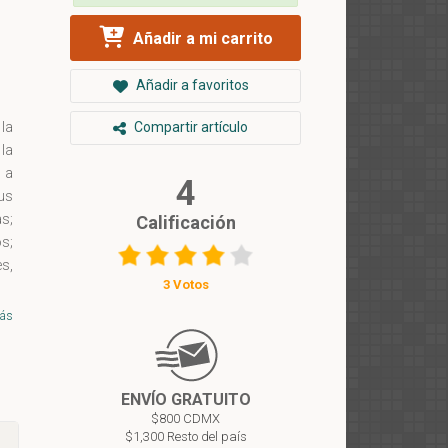
Añadir a mi carrito
Añadir a favoritos
Compartir artículo
la
la
o a
4
us
s;
Calificación
s;
s,
3 Votos
en
d.
ás
os
ENVÍO GRATUITO
$800 CDMX
$1,300 Resto del país