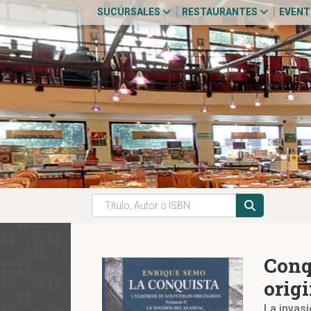
SUCURSALES
RESTAURANTES
EVEN
Conq
origi
La invas