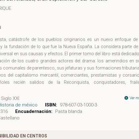
RIQUE
s
sta, catástrofe de los pueblos originarios es un nuevo enfoque de 
y la fundación de lo que fue la Nueva España. La considera parte de 
niversal en sus causas y efectos. El primer tomo del libro está dedicad
tación de los cuatro grandes actores del drama: los amerindios en s
 comunales de parentesco, sus jefaturas y sus formaciones tributaria
os del capitalismo mercantil, comerciantes, prestamistas y corsario
oles recién salidos de la Reconquista, conquistadores, fraile
ios y colonos, así como los africanos que llegaron, a su pesar y 
 de esclavos, para tomar parte en la fundación de la nueva socieda
Siglo XXI
Ver m
e ellos dejó una profunda marca en el proceso, aun cuando los puebl
Historia de méxico
ISBN:
978-607-03-1000-3
s fueron siempre mayoría.
316
Encuadernación:
Pasta blanda
astellano
IBILIDAD EN CENTROS