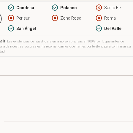
Condesa
Polanco
Santa Fe
Perisur
Zona Rosa
Roma
San Ángel
Del Valle
cia:
Las existencias de nuestro sistema no son precisas al 100%, por lo que antes de
a una de nuestras sucursales, te recomendamos que llames por teléfono para confirmar su
idad.