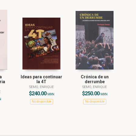
a
Ideas para continuar
Crónica de un
ria
la 4T
derrumbe
SEMO, ENRIQUE
SEMO, ENRIQUE
E
$240.00
$250.00
MXN
MXN
N
No disponible
No disponible