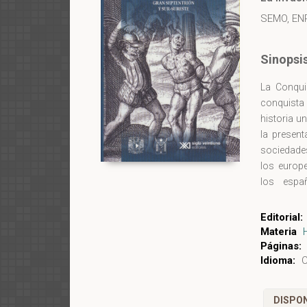
SEMO, EN
Sinopsi
La Conqui
conquista 
historia u
la presen
sociedades
los europe
los españ
funcionar
condición
Editorial:
Cada uno d
Materia
originario
Páginas:
Idioma:
C
DISPON